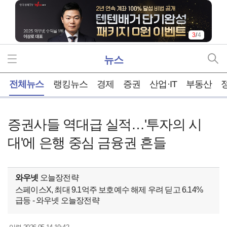
3
/
4
뉴스
홈
전체뉴스
랭킹뉴스
경제
증권
산업·IT
부동산
증권사들 역대급 실적…'투자의 시
대'에 은행 중심 금융권 흔들
와우넷
오늘장전략
스페이스X, 최대 9.1억주 보호예수 해제 우려 딛고 6.14%
급등 - 와우넷 오늘장전략