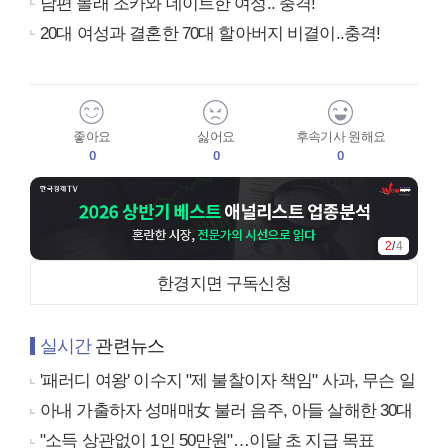
남편 몰래 조카와 데이트한 여성.. 충격!
20대 여성과 결혼한 70대 할아버지 비결이..충격!
좋아요
싫어요
후속기사 원해요
0
0
0
2
/
4
한경지면 구독신청
실시간
관련뉴스
'패러디 여왕' 이수지 "제 불찰이자 책임" 사과, 무슨 일
아내 가출하자 성매매女 불러 음주, 아들 살해한 30대
"소득 상관없이 1인 50만원"…이달 초 지급 목표