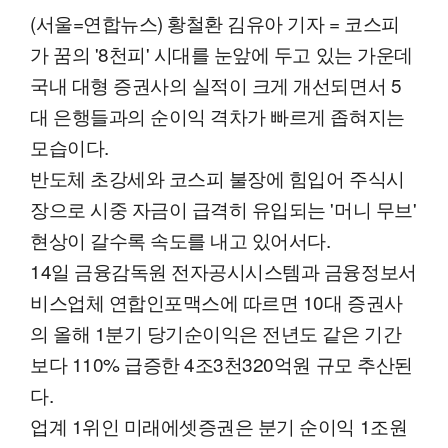
(서울=연합뉴스) 황철환 김유아 기자 = 코스피
가 꿈의 '8천피' 시대를 눈앞에 두고 있는 가운데
국내 대형 증권사의 실적이 크게 개선되면서 5
대 은행들과의 순이익 격차가 빠르게 좁혀지는
모습이다.
반도체 초강세와 코스피 불장에 힘입어 주식시
장으로 시중 자금이 급격히 유입되는 '머니 무브'
현상이 갈수록 속도를 내고 있어서다.
14일 금융감독원 전자공시시스템과 금융정보서
비스업체 연합인포맥스에 따르면 10대 증권사
의 올해 1분기 당기순이익은 전년도 같은 기간
보다 110% 급증한 4조3천320억원 규모 추산된
다.
업계 1위인 미래에셋증권은 분기 순이익 1조원