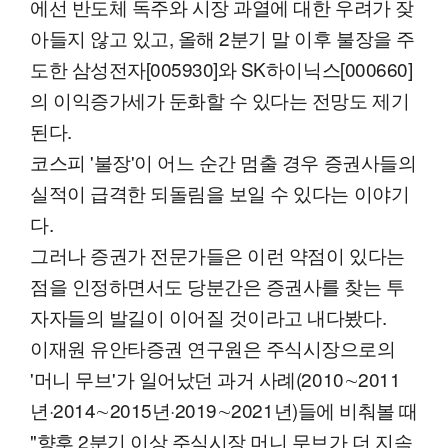
에선 반도체 독주와 시장 과열에 대한 우려가 잦
아들지 않고 있고, 올해 2분기 말 이후 불장을 주
도한 삼성전자[005930]와 SK하이닉스[000660]
의 이익증가세가 둔화할 수 있다는 전망도 제기
된다.
코스피 '불장'이 어느 순간 멈출 경우 증권사들의
실적이 급격한 되돌림을 보일 수 있다는 이야기
다.
그러나 증권가 전문가들은 이런 약점이 있다는
점을 인정하면서도 당분간은 증권사를 찾는 투
자자들의 발길이 이어질 것이라고 내다봤다.
이재원 유안타증권 연구원은 주식시장으로의
'머니 무브'가 일어났던 과거 사례(2010∼2011
년·2014∼2015년·2019∼2021년)들에 비춰볼 때
"향후 2분기 이상 주식시장 머니 무브가 더 지속