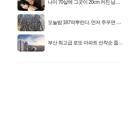
나이 70살에 그곳이 20cm 커진 남자..
충격!
오늘밤 187억뿌린다, 먼저 주우면 최
대1억..!
부산 최고급 로또 아파트 선착순 줍줍
떴다!