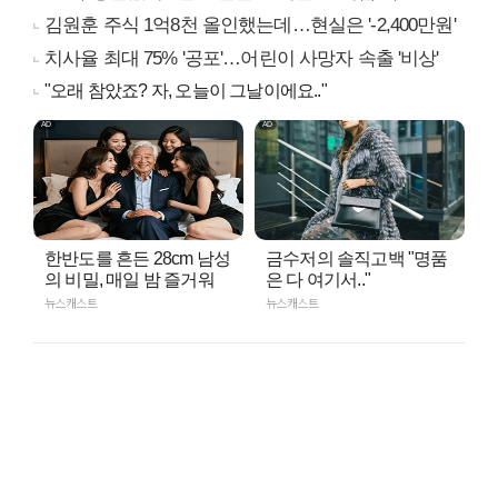
김원훈 주식 1억8천 올인했는데…현실은 '-2,400만원'
치사율 최대 75% '공포'…어린이 사망자 속출 '비상'
"오래 참았죠? 자, 오늘이 그날이에요.."
한반도를 흔든 28cm 남성
금수저의 솔직고백 "명품
의 비밀, 매일 밤 즐거워
은 다 여기서.."
뉴스캐스트
뉴스캐스트