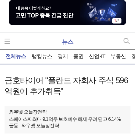
1
/
5
뉴스
홈
전체뉴스
랭킹뉴스
경제
증권
산업·IT
부동산
금호타이어 "폴란드 자회사 주식 596
억원에 추가취득"
와우넷
오늘장전략
스페이스X, 최대 9.1억주 보호예수 해제 우려 딛고 6.14%
급등 - 와우넷 오늘장전략