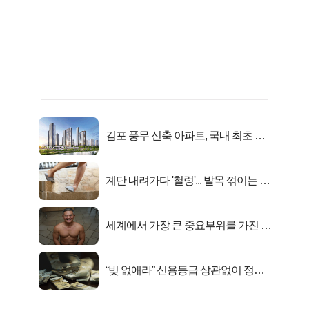
김포 풍무 신축 아파트, 국내 최초 반
값 분양..
계단 내려가다 '철렁'... 발목 꺾이는 이
유
세계에서 가장 큰 중요부위를 가진 남
자의 진실
“빚 없애라” 신용등급 상관없이 정부
서 2억지원!