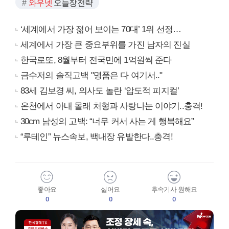
와우넷
오늘장전략
‘세계에서 가장 젊어 보이는 70대’ 1위 선정…
세계에서 가장 큰 중요부위를 가진 남자의 진실
한국로또, 8월부터 전국민에 1억원씩 준다
금수저의 솔직고백 "명품은 다 여기서.."
83세 김보경 씨, 의사도 놀란 ‘압도적 피지컬’
온천에서 아내 몰래 처형과 사랑나눈 이야기..충격!
30cm 남성의 고백: “너무 커서 사는 게 행복해요”
“루테인” 뉴스속보, 백내장 유발한다..충격!
좋아요
싫어요
후속기사 원해요
0
0
0