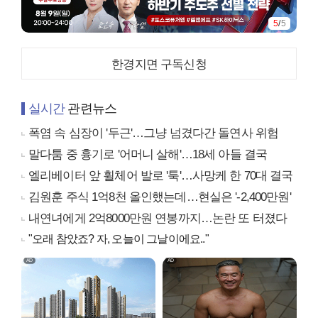
5
/
5
한경지면 구독신청
실시간
관련뉴스
폭염 속 심장이 '두근'…그냥 넘겼다간 돌연사 위험
말다툼 중 흉기로 '어머니 살해'…18세 아들 결국
엘리베이터 앞 휠체어 발로 '툭'…사망케 한 70대 결국
김원훈 주식 1억8천 올인했는데…현실은 '-2,400만원'
내연녀에게 2억8000만원 연봉까지…논란 또 터졌다
"오래 참았죠? 자, 오늘이 그날이에요.."