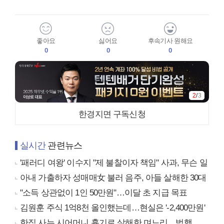
좋아요
싫어요
후속기사 원해요
0
0
0
2
/
3
한경지면 구독신청
실시간
관련뉴스
'패러디 여왕' 이수지 "제 불찰이자 책임" 사과, 무슨 일
아내 가출하자 성매매女 불러 음주, 아들 살해한 30대
"소득 상관없이 1인 50만원"…이달 초 지급 목표
김원훈 주식 1억8천 올인했는데…현실은 '-2,400만원'
한집 사는 시어머니 흉기로 살해한 며느리…범행 동기는