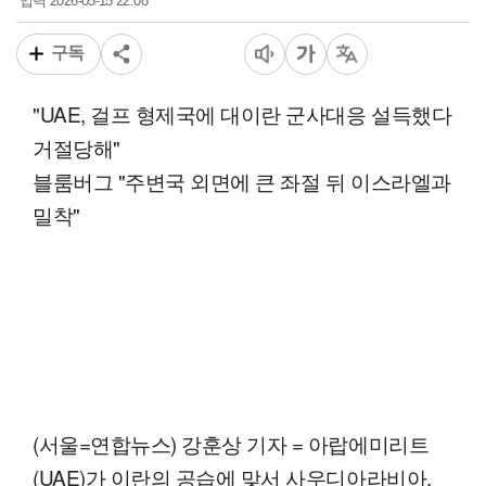
2026-05-15 22:08
입력
구독
"UAE, 걸프 형제국에 대이란 군사대응 설득했다
거절당해"
블룸버그 "주변국 외면에 큰 좌절 뒤 이스라엘과
밀착"
(서울=연합뉴스) 강훈상 기자 = 아랍에미리트
(UAE)가 이란의 공습에 맞서 사우디아라비아,