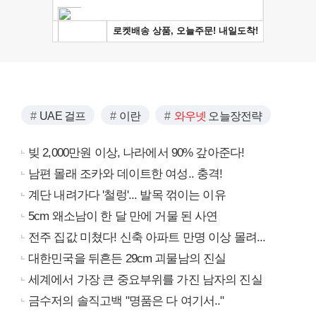
UAE 걸프
이란
와우넷
오늘장전략
빚 2,000만원 이상, 나라에서 90% 갚아준다!
남편 몰래 조카와 데이트한 여성.. 충격!
계단 내려가다 '철렁'... 발목 꺾이는 이유
5cm 왜소남이 한 달 만에 거물 된 사연
전주 집값 미쳤다! 신축 아파트 만명 이상 몰려...
대한민국을 뒤흔든 29cm 괴물남의 진실
세계에서 가장 큰 중요부위를 가진 남자의 진실
금수저의 솔직고백 "명품은 다 여기서.."