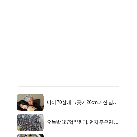
나이 70살에 그곳이 20cm 커진 남자..
충격!
오늘밤 187억뿌린다, 먼저 주우면 최
대1억..!