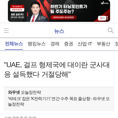
1
/
3
뉴스
홈
전체뉴스
랭킹뉴스
경제
증권
산업·IT
부동산
"UAE, 걸프 형제국에 대이란 군사대
응 설득했다 거절당해"
와우넷
오늘장전략
'빅테크' 잡은 'K전력기기' 연간 수주 목표 줄상향 - 와우넷 오
늘장전략