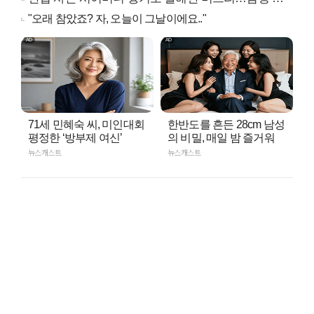
"오래 참았죠? 자, 오늘이 그날이에요.."
71세 민혜숙 씨, 미인대회
한반도를 흔든 28cm 남성
평정한 ‘방부제 여신’
의 비밀, 매일 밤 즐거워
뉴스캐스트
뉴스캐스트