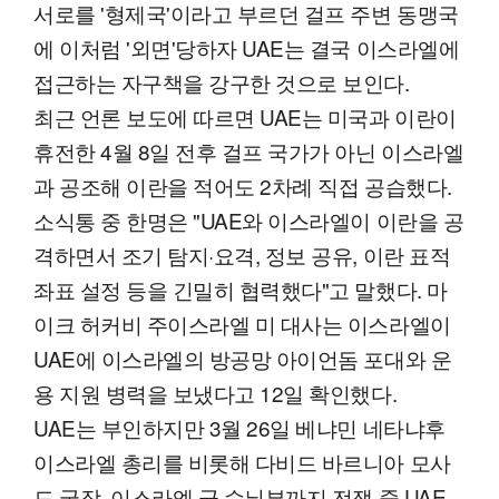
서로를 '형제국'이라고 부르던 걸프 주변 동맹국
에 이처럼 '외면'당하자 UAE는 결국 이스라엘에
접근하는 자구책을 강구한 것으로 보인다.
최근 언론 보도에 따르면 UAE는 미국과 이란이
휴전한 4월 8일 전후 걸프 국가가 아닌 이스라엘
과 공조해 이란을 적어도 2차례 직접 공습했다.
소식통 중 한명은 "UAE와 이스라엘이 이란을 공
격하면서 조기 탐지·요격, 정보 공유, 이란 표적
좌표 설정 등을 긴밀히 협력했다"고 말했다. 마
이크 허커비 주이스라엘 미 대사는 이스라엘이
UAE에 이스라엘의 방공망 아이언돔 포대와 운
용 지원 병력을 보냈다고 12일 확인했다.
UAE는 부인하지만 3월 26일 베냐민 네타냐후
이스라엘 총리를 비롯해 다비드 바르니아 모사
드 국장, 이스라엘 군 수뇌부까지 전쟁 중 UAE