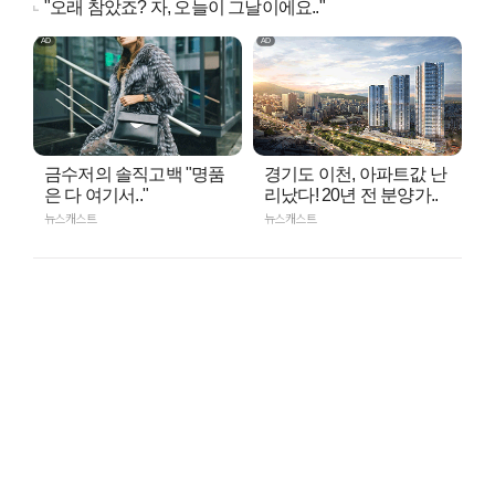
"오래 참았죠? 자, 오늘이 그날이에요.."
금수저의 솔직고백 "명품
경기도 이천, 아파트값 난
은 다 여기서.."
리났다! 20년 전 분양가..
뉴스캐스트
뉴스캐스트