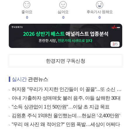
좋아요
싫어요
후속기사 원해요
0
0
0
2
/
5
한경지면 구독신청
실시간
관련뉴스
허지웅 "우리가 지지한 인간들이 이 꼴을"...또 소신 발언
아내 가출하자 성매매女 불러 음주, 아들 살해한 30대
"소득 상관없이 1인 50만원"…이달 초 지급 목표
김원훈 주식 1억8천 올인했는데…현실은 '-2,400만원'
"우리 애 사진 왜 적어요?" 민원 폭발…세상이 어쩌다