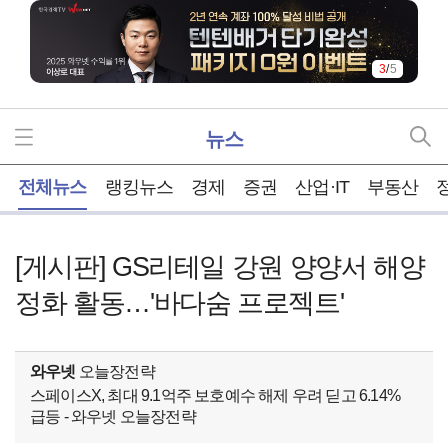
3
/
5
뉴스
홈
전체뉴스
랭킹뉴스
경제
증권
산업·IT
부동산
[게시판] GS리테일 강원 양양서 해양
정화 활동…'바다숨 프로젝트'
와우넷
오늘장전략
스페이스X, 최대 9.1억주 보호예수 해제 우려 딛고 6.14%
급등 - 와우넷 오늘장전략