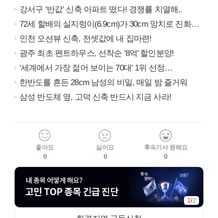
강서구 ‘반값’ 신축 아파트 떴다! 경쟁률 치열해..
72세 할배의 실지렁이(6.9cm)가 30cm 망치로 진화…
인천 오션뷰 신축, 전셋값에 내 집마련!
광주 최초 펜트하우스, 선착순 ‘8억' 할인분양!
‘세계에서 가장 젊어 보이는 70대’ 1위 선정…
한반도를 흔든 28cm 남성의 비밀, 매일 밤 즐거워
삼성 반도체 옆, 고덕 신축 반드시 지금 사라!
좋아요
싫어요
후속기사 원해요
0
0
0
1
/
2