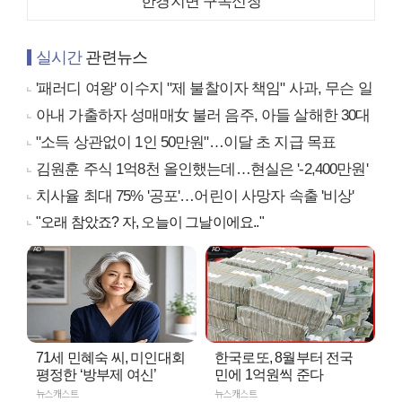
한경지면 구독신청
실시간
관련뉴스
'패러디 여왕' 이수지 "제 불찰이자 책임" 사과, 무슨 일
아내 가출하자 성매매女 불러 음주, 아들 살해한 30대
"소득 상관없이 1인 50만원"…이달 초 지급 목표
김원훈 주식 1억8천 올인했는데…현실은 '-2,400만원'
치사율 최대 75% '공포'…어린이 사망자 속출 '비상'
"오래 참았죠? 자, 오늘이 그날이에요.."
71세 민혜숙 씨, 미인대회
한국로또, 8월부터 전국
평정한 ‘방부제 여신’
민에 1억원씩 준다
뉴스캐스트
뉴스캐스트