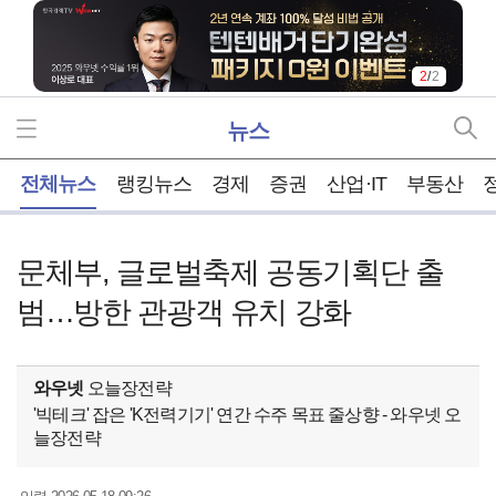
2
/
2
뉴스
홈
전체뉴스
랭킹뉴스
경제
증권
산업·IT
부동산
문체부, 글로벌축제 공동기획단 출
범…방한 관광객 유치 강화
와우넷
오늘장전략
'빅테크' 잡은 'K전력기기' 연간 수주 목표 줄상향 - 와우넷 오
늘장전략