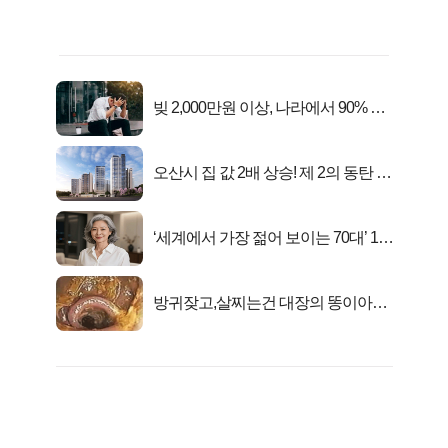
빚 2,000만원 이상, 나라에서 90% 갚
아준다!
오산시 집 값 2배 상승! 제 2의 동탄 신
화..
‘세계에서 가장 젊어 보이는 70대’ 1위
선정…
방귀잦고,살찌는건 대장의 똥이아니
라??