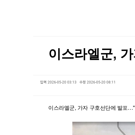
한국경제TV
뉴스홈
N32, 매트리스·모션베드 구매 혜택 운영
머니팜 모닝라이브
증권
굿모닝 작전
금융
N32, 매트리스·모션베드 구매 혜택 운영
오늘장 뭐사지?
부동산
[오후5시] 뉴스플러스
사회
온로드 (ON ROAD) 인사이트
글로벌경제
이스라엘군, 가
랭킹뉴스
입력
2026-05-20 03:13
수정
2026-05-20 08:11
미네르바아카데미
증권 데이터
스페셜강의
특징주 뉴스
이스라엘군, 가자 구호선단에 발포…"
투자/재테크
매매신호 (랭킹100
부동산/세무
투자분석
산업
국내증시
[모집-3기-] 돈버는 트레이딩 투자 북클럽
환율