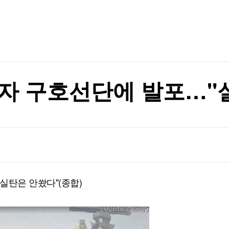
TV홈
무료방송
전체뉴스
증권
파트너스
경제
종목핫라인
추천 상
산업
경제
오늘의 
정치
생활경제
수익후기
국제
기업·CEO
이벤트
칼럼·연재
자 구호선단에 발포…"실
특집방송
전체 프로그램
채널/편성
지역별채널
실탄은 안쐈다"(종합)
)
편성표