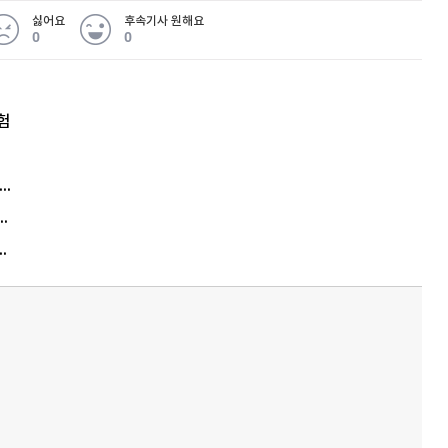
싫어요
후속기사 원해요
0
0
험
엘리베이터 앞 휠체어 발로 '툭'…사망케 한 70대 결국
김원훈 주식 1억8천 올인했는데…현실은 '-2,400만원'
에게 2억8000만원 연봉까지…논란 또 터졌다