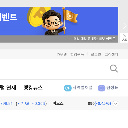
매일 매일 꽝 없는 룰렛 이벤트
비트코인
91,213,000
(
-0.33%
)
와우넷
한경구독
로그인
고객센터
이더리움
2,695,000
(
-0.3%
)
리플
1,455
(
-0.83%
)
럼·연재
랭킹뉴스
지역별채널
편성표
비트코인 캐시
303,400
(
-0.97%
)
798.81
0.36%
)
이오스
896
(
-0.45%
)
(
2.86
비트코인 골드
1,313
(
-763.82%
)
넷
주식창