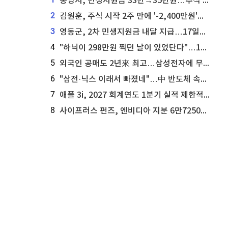
통영시, 민생지원금 33만→35만원…추석 전 푼다
2
김원훈, 주식 시작 2주 만에 '-2,400만원'…"차 한 대 값 날렸다"
3
영동군, 2차 민생지원금 내달 지급…17일부터 신청 접수
4
"하닉이 298만원 찍던 날이 있었단다"…100만 클릭 '전래동화' 정체
5
외국인 공매도 2년來 최고…삼성전자에 무슨일이 [B급기자의 B급리포트]
6
"삼전·닉스 이래서 빠졌네"…中 반도체 속사정 [B급기자의 B급리포트]
7
애플 3i, 2027 회계연도 1분기 실적 제한적 검토 통과
8
사이프러스 펀즈, 엔비디아 지분 6만7250주 매각