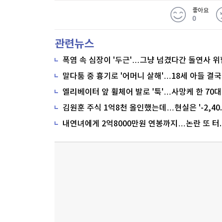
좋아요
0
관련뉴스
폭염 속 심장이 '두근'…그냥 넘겼다간 돌연사 위
말다툼 중 흉기로 '어머니 살해'…18세 아들 결국
내연녀