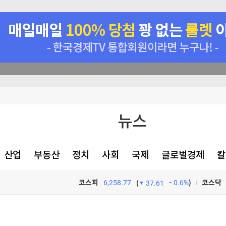
뉴스
산업
부동산
정치
사회
국제
글로벌경제
칼
코스피
6,258.77
0.6%
)
코스닥
(
37.61
TV프로그램
와우