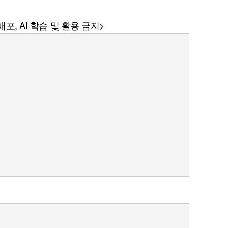
포, AI 학습 및 활용 금지>
퀀텀
이더리움 클래식
9