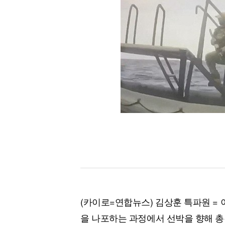
[할인50%] 한·미 투자 올인원 클래스
해외증시
(카이로=연합뉴스) 김상훈 특파원 =
을 나포하는 과정에서 선박을 향해 총