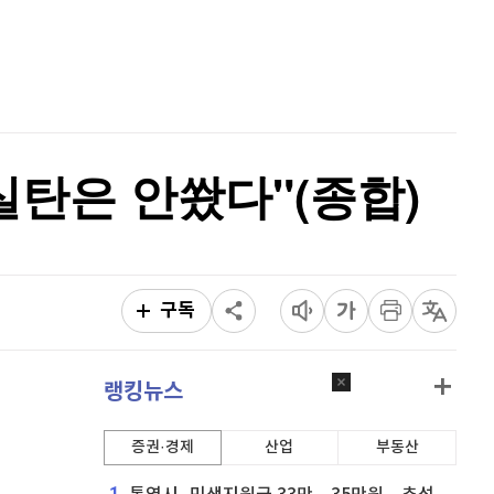
퀀텀
941
(
1.62%
)
홈
AI추천
이더리움 클래식
9,120
(
-0.77%
)
품
마켓이슈
특징주
이벤트
비트코인
91,213,000
(
-0.33%
)
탄은 안쐈다"(종합)
구독
랭킹뉴스
증권·경제
산업
부동산
1