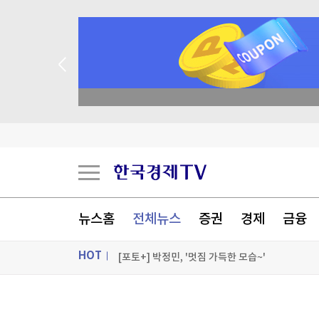
종목 무료 정밀 진단
N32, 매트리스·모션베드 구매 혜택 운영
에이피알 '메디큐브' 검색량 역대 최고
마운자로·위고비, 상반기 글로벌 매출 69% 증가
뉴스홈
전체뉴스
증권
경제
금융
"부산대, 팔란티어처럼 대학계 판 뒤집을 것"
HOT
[포토+] 박정민, '멋짐 가득한 모습~'
"나야, '흑백요리사' 시즌3"
ON AIR
뉴스
[온에어] 국고처 3부