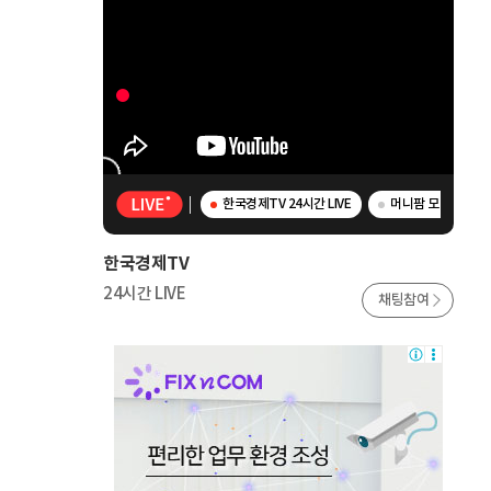
한국경제TV 24시간 LIVE
머니팜 모닝라이브 
한국경제TV
24시간 LIVE
채팅참여