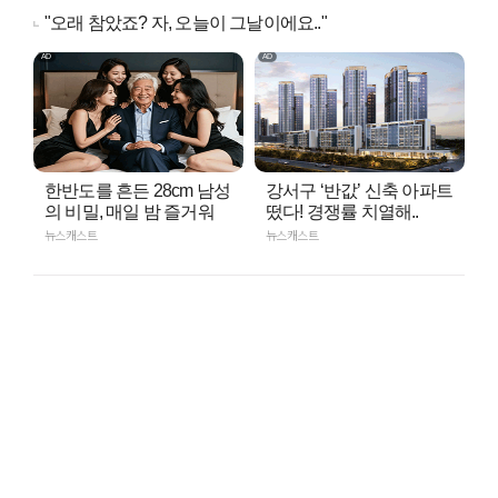
"오래 참았죠? 자, 오늘이 그날이에요.."
한반도를 흔든 28cm 남성
강서구 ‘반값’ 신축 아파트
의 비밀, 매일 밤 즐거워
떴다! 경쟁률 치열해..
뉴스캐스트
뉴스캐스트