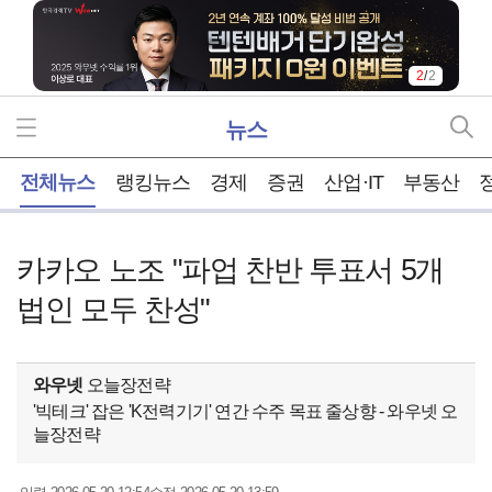
2
/
2
뉴스
홈
전체뉴스
랭킹뉴스
경제
증권
산업·IT
부동산
카카오 노조 "파업 찬반 투표서 5개
법인 모두 찬성"
와우넷
오늘장전략
'빅테크' 잡은 'K전력기기' 연간 수주 목표 줄상향 - 와우넷 오
늘장전략