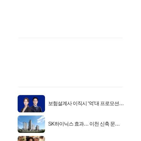
보험설계사 이직시 ‘억’대 프로모션!
키움에셋!
SK하이닉스 효과… 이천 신축 문의
급증!