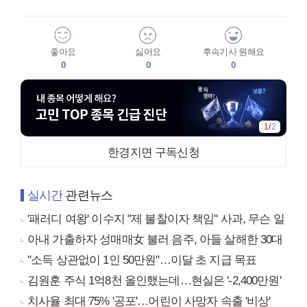
좋아요
싫어요
후속기사 원해요
0
0
0
1
/
2
한경지면 구독신청
실시간
관련뉴스
'패러디 여왕' 이수지 "제 불찰이자 책임" 사과, 무슨 일
아내 가출하자 성매매女 불러 음주, 아들 살해한 30대
"소득 상관없이 1인 50만원"…이달 초 지급 목표
김원훈 주식 1억8천 올인했는데…현실은 '-2,400만원'
치사율 최대 75% '공포'…어린이 사망자 속출 '비상'