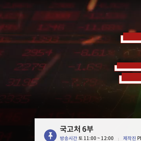
한국경제TV
뉴스홈
[포토+] 박정민, '멋짐 가득한 모습~'
머니팜 모닝라이브
증권
굿모닝 작전
금융
"나야, '흑백요리사' 시즌3"
오늘장 뭐사지?
부동산
[온에어] 종목쇼
[오후5시] 뉴스플러스
사회
온로드 (ON ROAD) 인사이트
글로벌경제
'삼전닉스' 숨고르기…코스닥은 6%대 급등
랭킹뉴스
'삼전닉스' 숨고르기…코스닥은 6%대 급등
미네르바아카데미
증권 데이터
스페셜강의
특징주 뉴스
투자/재테크
매매신호 (랭킹100
부동산/세무
투자분석
국고처 6부
산업
국내증시
[모집-3기-] 돈버는 트레이딩 투자 북클럽
환율
방송시간
토 11:00 ~ 12:00
제작진
P