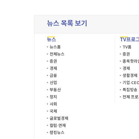
이름
이름
이름
시간
시작시
주소
뉴스 목록 보기
종료시
이미지
뉴스
TV프로
설명
뉴스홈
TV홈
전체뉴스
증권
증권
종목핫라
경제
경제
금융
생활경제
산업
기업·CE
부동산
특집방송
정치
전체 프
사회
국제
글로벌경제
칼럼·연재
랭킹뉴스