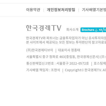
개인정보처리방침
이용약관
기사배열기본
패밀리사이트
한국경제TV
와우넷
주식창
미네르
회사소개
한경미디어그룹
한국경제신문
한국경제
한국경제TV와 파트너는 금융투자업자가 아닌 유사투자자문
본 사이트에서 제공되는 모든 정보는 투자판단의 참고자료로 
모바일앱
한국경제TV앱
주식창앱
(주)한국경제티브이
대표이사 정종태
서울특별시 중구 청파로 463(중림동, 한국경제신문사) (우:0
통신판매업신고번호 : 서울중구 2022-0572호
호스팅제
기사배열 책임자 : 조현석
Copyright© 한국경제TV. All 