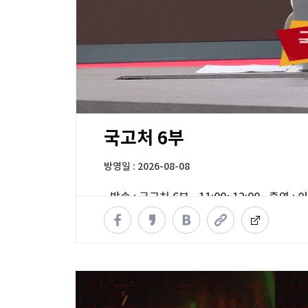
00:11
52:52
국고처 6부
방영일 : 2026-08-08
· 방송 :
국고처 6부
, 11:00~12:00 · 출연 
※ 영상 문의는
webmaster@wowtv.co.kr
로 
※ 안정적인 시청을 위해 HTML5가 지원되는 Chrom