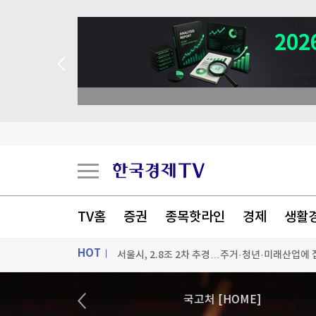
TV홈
증권
종목핫라인
경제
생활
'삼전닉스' 숨고르기…코스닥은 6%대 급등
HOT
서울시, 2.8조 2차 추경…주거·청년·미래산업에 
레버리지 대책후 변동성지수 19%↓…5월후 처음 
ON AIR
뉴스
국고처 [HOME]
이번주 전력수요 최대 96.7GW 예상…"안정적 수