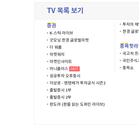
TV 목록 보기
투자의 
증권
한경 글
K-스탁 라이브
굿모닝 한경 글로벌마켓
종목핫라
더 워룸
국고처 
마켓워치
국민주식고
마켓인사이트
종목쇼
머니플러스
HOT
성공투자 오후증시
이상로 - 텐텐배거 투자공식 시즌2
출발증시 1부
출발증시 2부
판도라 (판을 읽는 도파민 라이브)