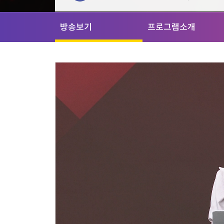
[할인50%] 한·미 투자 올인원 클래스
해외증시
방송보기
프로그램소개