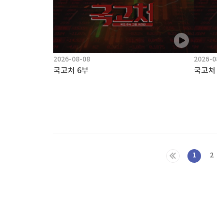
2026-08-08
2026-0
국고처 6부
국고처
1
2
마지막목록
책
구
플