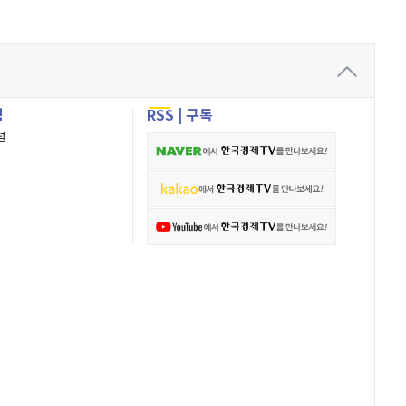
성
RSS
|
구독
널