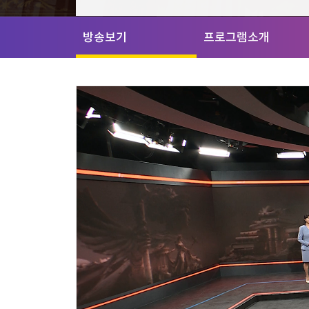
[할인50%] 한·미 투자 올인원 클래스
해외증시
방송보기
프로그램소개