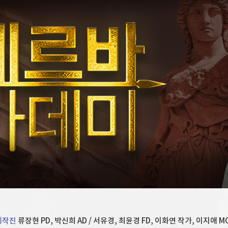
TV홈
무료방송
전체뉴스
증권
파트너스
경제
종목핫라인
추천 상
산업
경제
오늘의 
정치
생활경제
수익후기
국제
'
기업·CEO
이벤트
칼럼·연재
'
특집방송
전체 프로그램
채널/편성
지역별채널
)
편성표
제작진
류장현 PD, 박신희 AD / 서유경, 최윤경 FD, 이화연 작가, 이지애 M