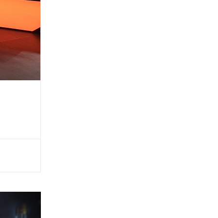
반배속
플레이리스트
구간반복 북마크
책갈피 북마크
설정