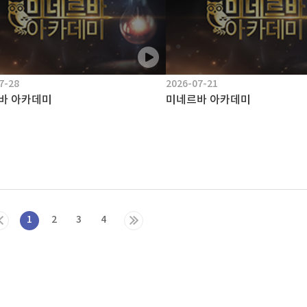
7-28
2026-07-21
바 아카데미
미네르바 아카데미
1
2
3
4
갈피 입력
간반복 입력
레이리스트 추가