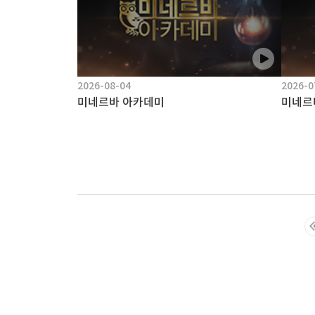
2026-08-04
2026-0
미네르바 아카데미
미네르
마지막목록
책
구
플