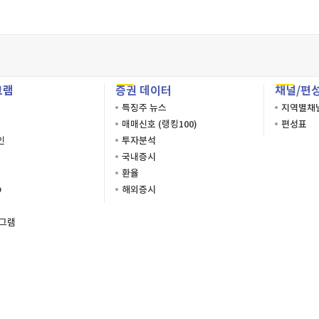
간
간
확인
닫기
그램
증권 데이터
채널/편
확인
닫기
특징주 뉴스
지역별채
확인
닫기
매매신호 (랭킹100)
편성표
인
투자분석
국내증시
환율
O
해외증시
로그램