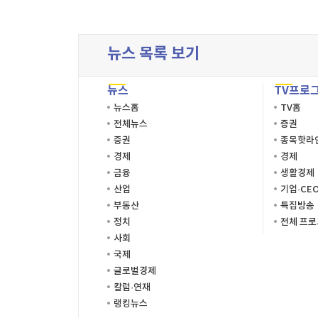
이름
이름
이름
시간
시작시
주소
뉴스 목록 보기
종료시
이미지
뉴스
TV프로
설명
뉴스홈
TV홈
전체뉴스
증권
증권
종목핫라
경제
경제
금융
생활경제
산업
기업·CE
부동산
특집방송
정치
전체 프
사회
국제
글로벌경제
칼럼·연재
랭킹뉴스