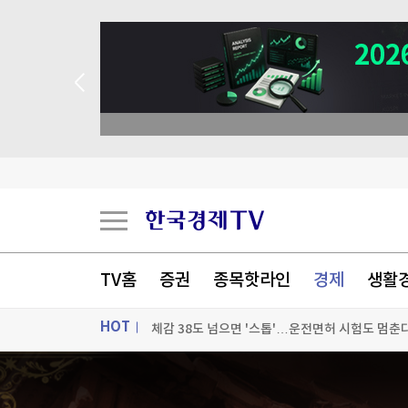
전국 폭염 난리인데…동해안, 태풍 돌핀으로 '폭우
TV홈
증권
종목핫라인
경제
생활
체감 38도 넘으면 '스톱'…운전면허 시험도 멈춘
HOT
"돈 안되네" 고무밭 갈아엎고 팜유 심자 '가격 30
ON AIR
뉴스
이임생 "정몽규 지시 따랐을 뿐"…홍명보 선임 입