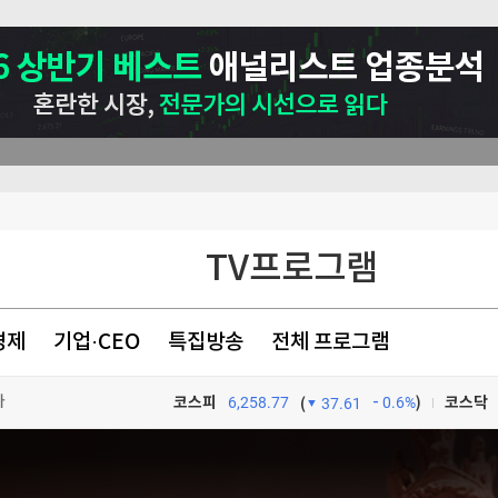
TV프로그램
'
경제
기업·CEO
특집방송
전체 프로그램
다
코스피
6,258.77
0.6%
)
코스닥
(
37.61
% 폭등'
TV프로그램
와우
장 밝혀