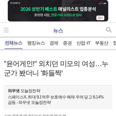
3
/
4
뉴스
홈
전체뉴스
랭킹뉴스
경제
증권
산업·IT
부동산
"윤어게인!" 외치던 미모의 여성…누
군가 봤더니 '화들짝'
와우넷
오늘장전략
스페이스X, 최대 9.1억주 보호예수 해제 우려 딛고 6.14%
급등 - 와우넷 오늘장전략