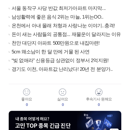
서울 동작구 사당 반값 최저가아파트 마지막...
남성활력에 좋은 음식 2위는 마늘, 1위는OO..
온천에서 아내 몰래 처형과 사랑나눈 이야기..충격!
돈이 새는 사람들의 공통점... 재물운이 달라지는 이유
천안 대단지 아파트 500만원으로 내집마련!
5cm 왜소남이 한 달 만에 거물 된 사연
“빚 없애라” 신용등급 상관없이 정부서 2억지원!
경기도 이천, 아파트값 난리났다! 20년 전 분양가..
좋아요
싫어요
후속기사 원해요
0
0
0