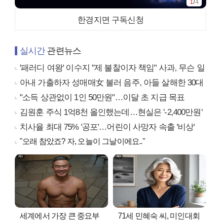
1
/
4
한경지면 구독신청
실시간
관련뉴스
'패러디 여왕' 이수지 "제 불찰이자 책임" 사과, 무슨 일
아내 가출하자 성매매女 불러 음주, 아들 살해한 30대
"소득 상관없이 1인 50만원"…이달 초 지급 목표
김원훈 주식 1억8천 올인했는데…현실은 '-2,400만원'
치사율 최대 75% '공포'…어린이 사망자 속출 '비상'
"오래 참았죠? 자, 오늘이 그날이에요.."
세계에서 가장 큰 중요부
71세 민혜숙 씨, 미인대회