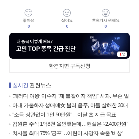
좋아요
싫어요
후속기사 원해요
0
0
0
1
/
2
한경지면 구독신청
실시간
관련뉴스
'패러디 여왕' 이수지 "제 불찰이자 책임" 사과, 무슨 일
아내 가출하자 성매매女 불러 음주, 아들 살해한 30대
"소득 상관없이 1인 50만원"…이달 초 지급 목표
김원훈 주식 1억8천 올인했는데…현실은 '-2,400만원'
치사율 최대 75% '공포'…어린이 사망자 속출 '비상'