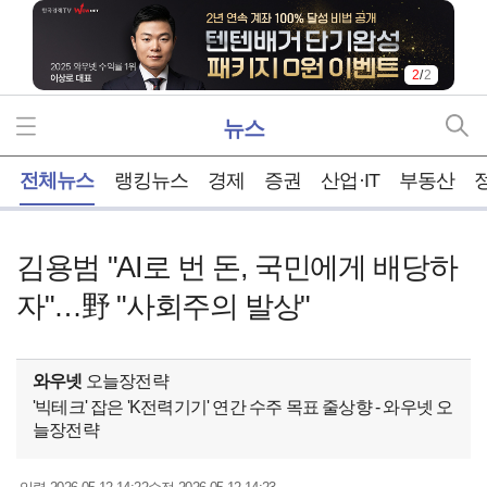
2
/
2
뉴스
홈
전체뉴스
랭킹뉴스
경제
증권
산업·IT
부동산
김용범 "AI로 번 돈, 국민에게 배당하
자"…野 "사회주의 발상"
와우넷
오늘장전략
'빅테크' 잡은 'K전력기기' 연간 수주 목표 줄상향 - 와우넷 오
늘장전략