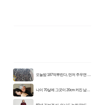
오늘밤 187억뿌린다, 먼저 주우면 최
대1억..!
나이 70살에 그곳이 20cm 커진 남자..
충격!