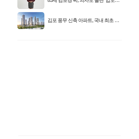
83세 김보경 씨, 의사도 놀란 ‘압도적
피지컬’
김포 풍무 신축 아파트, 국내 최초 반
값 분양..