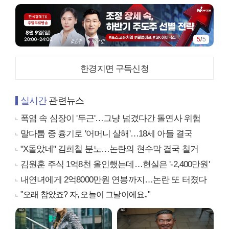
5
/
5
한경지면 구독신청
실시간
관련뉴스
폭염 속 심장이 '두근'…그냥 넘겼다간 돌연사 위험
말다툼 중 흉기로 '어머니 살해'…18세 아들 결국
"X돌았네" 김희철 분노…논란의 현수막 결국 철거
김원훈 주식 1억8천 올인했는데…현실은 '-2,400만원'
내연녀에게 2억8000만원 연봉까지…논란 또 터졌다
"오래 참았죠? 자, 오늘이 그날이에요.."