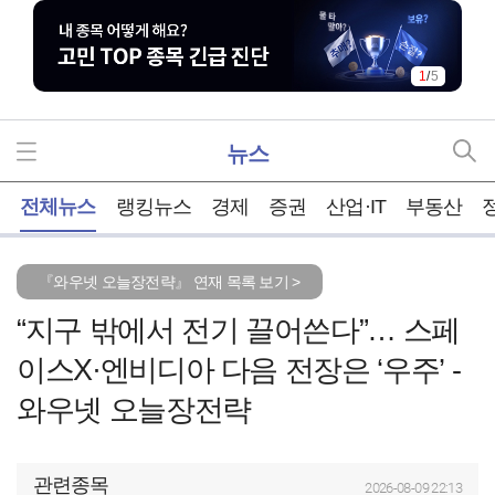
1
/
5
뉴스
홈
전체뉴스
랭킹뉴스
경제
증권
산업·IT
부동산
『와우넷 오늘장전략』 연재 목록 보기 >
“지구 밖에서 전기 끌어쓴다”… 스페
이스X·엔비디아 다음 전장은 ‘우주’ -
와우넷 오늘장전략
관련종목
2026-08-09 22:13