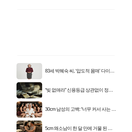
83세 박혜숙 씨, ‘압도적 몸매’ 다이어
트 신 등극
“빚 없애라” 신용등급 상관없이 정부
서 2억지원!
30cm 남성의 고백: “너무 커서 사는 게
행복해요”
5cm 왜소남이 한 달 만에 거물 된 사