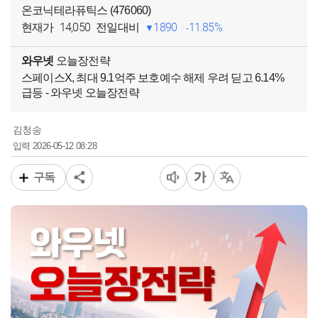
온코닉테라퓨틱스 (476060)
14,050
1890
11.85%
현재가
전일대비
와우넷
오늘장전략
스페이스X, 최대 9.1억주 보호예수 해제 우려 딛고 6.14%
급등 - 와우넷 오늘장전략
김청송
2026-05-12 08:28
입력
구독