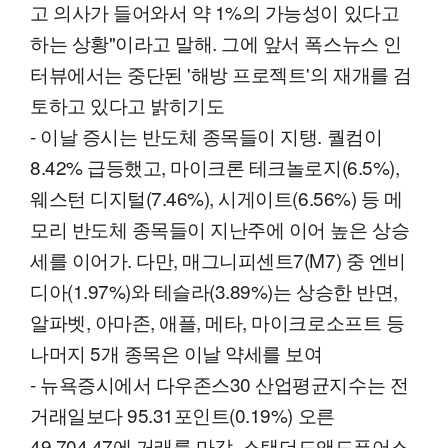
고 의사가 들어와서 약 1%의 가능성이 있다고
하는 상황"이라고 말해. 그에 앞서 폭스뉴스 인
터뷰에서는 중단된 '해방 프로젝트'의 재개를 검
토하고 있다고 밝히기도
- 이날 증시는 반도체 종목들이 지탱. 퀄컴이
8.42% 급등했고, 마이크론 테크놀로지(6.5%),
웨스턴 디지털(7.46%), 시게이트(6.56%) 등 메
모리 반도체 종목들이 지난주에 이어 높은 상승
세를 이어가. 다만, 매그니피센트7(M7) 중 엔비
디아(1.97%)와 테슬라(3.89%)는 상승한 반면,
알파벳, 아마존, 애플, 메타, 마이크로소프트 등
나머지 5개 종목은 이날 약세를 보여
- 뉴욕증시에서 다우존스30 산업평균지수는 전
거래일보다 95.31포인트(0.19%) 오른
49,704.47에 거래를 마감. 스탠더드앤드푸어스