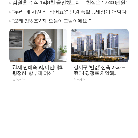
김원훈 주식 1억8천 올인했는데…현실은 '-2,400만원'
"우리 애 사진 왜 적어요?" 민원 폭발…세상이 어쩌다
"오래 참았죠? 자, 오늘이 그날이에요.."
71세 민혜숙 씨, 미인대회
강서구 ‘반값’ 신축 아파트
평정한 ‘방부제 여신’
떴다! 경쟁률 치열해..
뉴스캐스트
뉴스캐스트