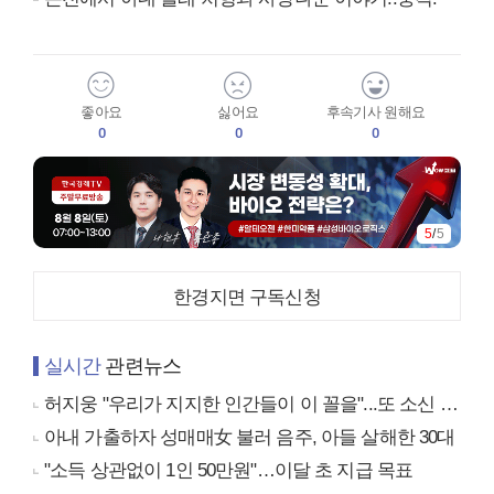
좋아요
싫어요
후속기사 원해요
0
0
0
5
/
5
한경지면 구독신청
실시간
관련뉴스
허지웅 "우리가 지지한 인간들이 이 꼴을"...또 소신 발언
아내 가출하자 성매매女 불러 음주, 아들 살해한 30대
"소득 상관없이 1인 50만원"…이달 초 지급 목표