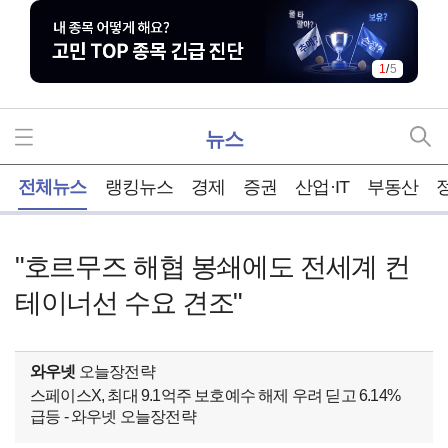
1
/
5
뉴스
홈
전체뉴스
랭킹뉴스
경제
증권
산업·IT
부동산
"호르무즈 해협 봉쇄에도 전세계 컨
테이너선 수요 견조"
와우넷
오늘장전략
스페이스X, 최대 9.1억주 보호예수 해제 우려 딛고 6.14%
급등 - 와우넷 오늘장전략