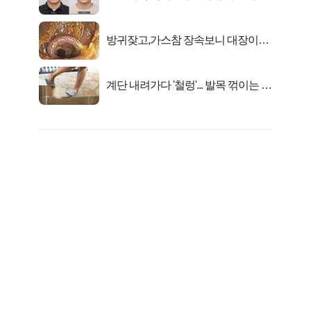
었다..
방귀잦고,가스참 장속보니 대장이아
니라..
계단 내려가다 '철렁'... 발목 꺾이는 이
유