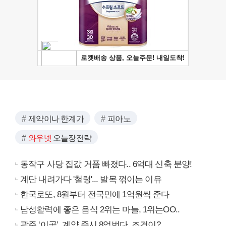
제약이나 한계가
피아노
와우넷
오늘장전략
동작구 사당 집값 거품 빠졌다.. 6억대 신축 분양!
계단 내려가다 '철렁'... 발목 꺾이는 이유
한국로또, 8월부터 전국민에 1억원씩 준다
남성활력에 좋은 음식 2위는 마늘, 1위는OO..
광주 ‘이곳’, 계약 즉시 8억번다..조건이?