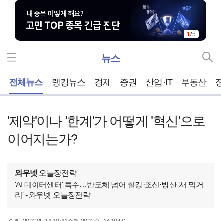
1
/
5
뉴스
홈
전체뉴스
랭킹뉴스
경제
증권
산업·IT
부동산
'제약'이나 '한계'가 어떻게 '혁신'으로
이어지는가?
와우넷
오늘장전략
'AI 데이터센터' 특수…반도체 넘어 철강·조선·방산 '새 먹거
리' - 와우넷 오늘장전략