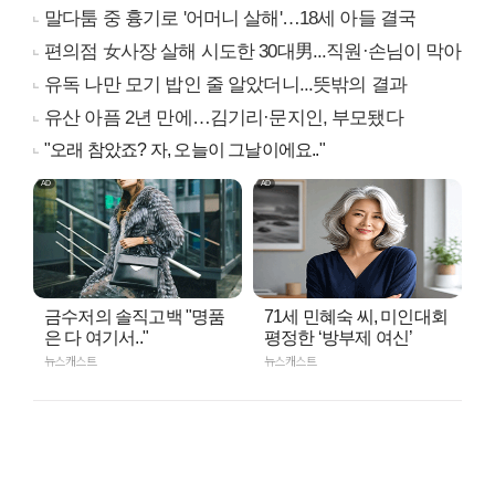
말다툼 중 흉기로 '어머니 살해'…18세 아들 결국
편의점 女사장 살해 시도한 30대男...직원·손님이 막아
유독 나만 모기 밥인 줄 알았더니...뜻밖의 결과
유산 아픔 2년 만에…김기리·문지인, 부모됐다
"오래 참았죠? 자, 오늘이 그날이에요.."
금수저의 솔직고백 "명품
71세 민혜숙 씨, 미인대회
은 다 여기서.."
평정한 ‘방부제 여신’
뉴스캐스트
뉴스캐스트