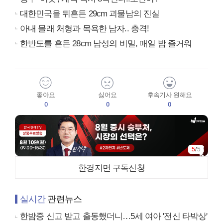
대한민국을 뒤흔든 29cm 괴물남의 진실
아내 몰래 처형과 목욕한 남자.. 충격!
한반도를 흔든 28cm 남성의 비밀, 매일 밤 즐거워
좋아요
싫어요
후속기사 원해요
0
0
0
5
/
5
한경지면 구독신청
실시간
관련뉴스
한밤중 신고 받고 출동했더니…5세 여아 '전신 타박상'