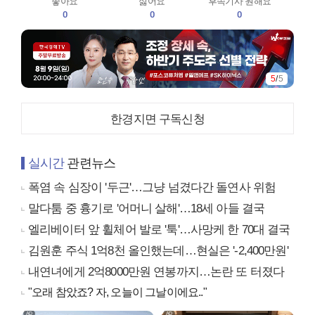
좋아요
싫어요
후속기사 원해요
0
0
0
5
/
5
한경지면 구독신청
실시간
관련뉴스
폭염 속 심장이 '두근'…그냥 넘겼다간 돌연사 위험
말다툼 중 흉기로 '어머니 살해'…18세 아들 결국
엘리베이터 앞 휠체어 발로 '툭'…사망케 한 70대 결국
김원훈 주식 1억8천 올인했는데…현실은 '-2,400만원'
내연녀에게 2억8000만원 연봉까지…논란 또 터졌다
"오래 참았죠? 자, 오늘이 그날이에요.."