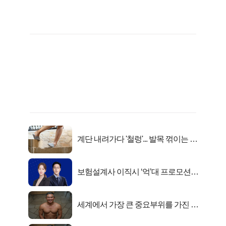
계단 내려가다 '철렁'... 발목 꺾이는 이
유
보험설계사 이직시 ‘억’대 프로모션!
키움에셋!
세계에서 가장 큰 중요부위를 가진 남
자의 진실