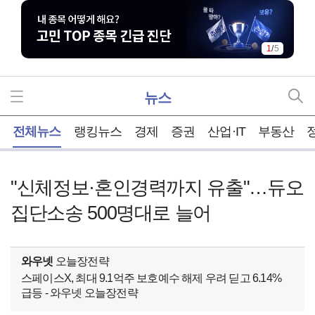
1
/
5
뉴스
홈
전체뉴스
랭킹뉴스
경제
증권
산업·IT
부동산
"신체정보·혼인경력까지 유출"…듀오
집단소송 500명대로 늘어
와우넷
오늘장전략
스페이스X, 최대 9.1억주 보호예수 해제 우려 딛고 6.14%
급등 - 와우넷 오늘장전략