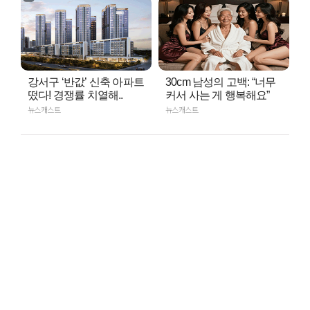
강서구 ‘반값’ 신축 아파트
30cm 남성의 고백: “너무
떴다! 경쟁률 치열해..
커서 사는 게 행복해요”
뉴스캐스트
뉴스캐스트