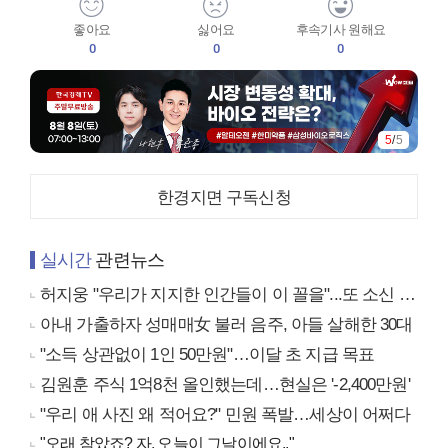
좋아요
싫어요
후속기사 원해요
0
0
0
5
/
5
한경지면 구독신청
실시간
관련뉴스
허지웅 "우리가 지지한 인간들이 이 꼴을"...또 소신 발언
아내 가출하자 성매매女 불러 음주, 아들 살해한 30대
"소득 상관없이 1인 50만원"…이달 초 지급 목표
김원훈 주식 1억8천 올인했는데…현실은 '-2,400만원'
"우리 애 사진 왜 적어요?" 민원 폭발…세상이 어쩌다
"오래 참았죠? 자, 오늘이 그날이에요.."