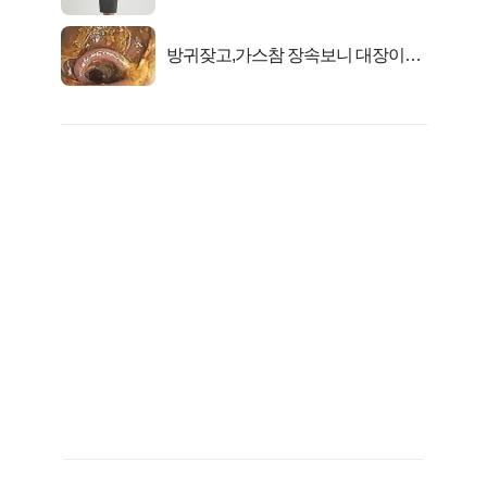
트 신 등극
방귀잦고,가스참 장속보니 대장이아
니라..