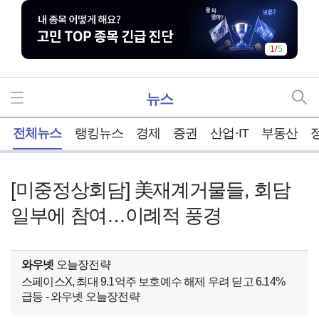
1
/
5
뉴스
홈
전체뉴스
랭킹뉴스
경제
증권
산업·IT
부동산
[미중정상회담] 美재계거물들, 회담
일부에 참여…이례적 풍경
와우넷
오늘장전략
스페이스X, 최대 9.1억주 보호예수 해제 우려 딛고 6.14%
급등 - 와우넷 오늘장전략