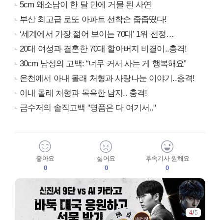
5cm 왜소남이 한 달 만에 거물 된 사연
부산 최고급 로또 아파트 선착순 줍줍떴다!
‘세계에서 가장 젊어 보이는 70대’ 1위 선정…
20대 여성과 결혼한 70대 할아버지 비결이..충격!
30cm 남성의 고백: “너무 커서 사는 게 행복해요”
온천에서 아내 몰래 처형과 사랑나눈 이야기..충격!
아내 몰래 처형과 목욕한 남자.. 충격!
금수저의 솔직고백 "명품은 다 여기서.."
좋아요
싫어요
후속기사 원해요
0
0
0
4
/
5