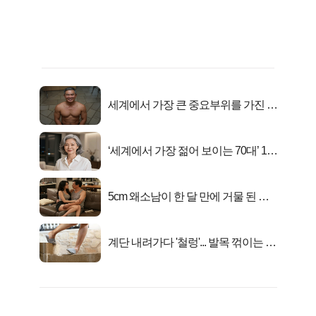
세계에서 가장 큰 중요부위를 가진 남
자의 진실
‘세계에서 가장 젊어 보이는 70대’ 1위
선정…
5cm 왜소남이 한 달 만에 거물 된 사
연
계단 내려가다 '철렁'... 발목 꺾이는 이
유