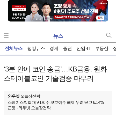
5
/
5
뉴스
홈
전체뉴스
랭킹뉴스
경제
증권
산업·IT
부동산
‘3분 안에 코인 송금’…KB금융, 원화
스테이블코인 기술검증 마무리
와우넷
오늘장전략
스페이스X, 최대 9.1억주 보호예수 해제 우려 딛고 6.14%
급등 - 와우넷 오늘장전략