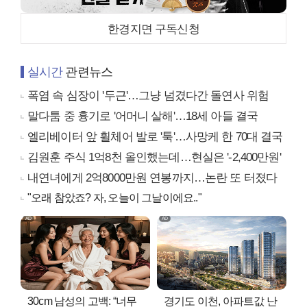
한경지면 구독신청
실시간
관련뉴스
폭염 속 심장이 '두근'…그냥 넘겼다간 돌연사 위험
말다툼 중 흉기로 '어머니 살해'…18세 아들 결국
엘리베이터 앞 휠체어 발로 '툭'…사망케 한 70대 결국
김원훈 주식 1억8천 올인했는데…현실은 '-2,400만원'
내연녀에게 2억8000만원 연봉까지…논란 또 터졌다
"오래 참았죠? 자, 오늘이 그날이에요.."
30cm 남성의 고백: “너무
경기도 이천, 아파트값 난