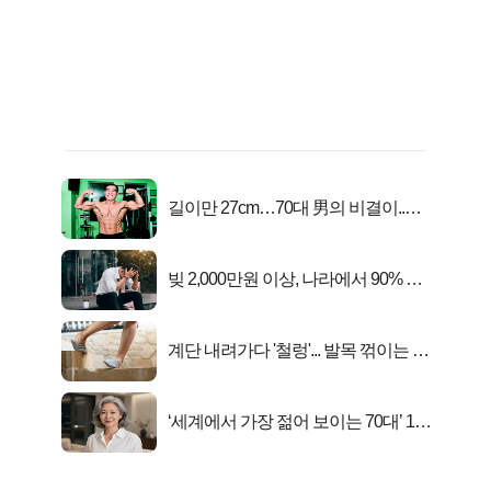
길이만 27cm…70대 男의 비결이..충
격!
빚 2,000만원 이상, 나라에서 90% 갚
아준다!
계단 내려가다 '철렁'... 발목 꺾이는 이
유
‘세계에서 가장 젊어 보이는 70대’ 1위
선정…