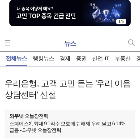
1
/
5
뉴스
홈
전체뉴스
랭킹뉴스
경제
증권
산업·IT
부동산
우리은행, 고객 고민 듣는 '우리 이음
상담센터' 신설
와우넷
오늘장전략
스페이스X, 최대 9.1억주 보호예수 해제 우려 딛고 6.14%
급등 - 와우넷 오늘장전략