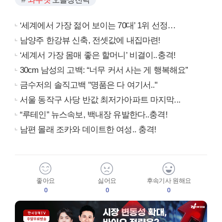
‘세계에서 가장 젊어 보이는 70대’ 1위 선정…
남양주 한강뷰 신축, 전셋값에 내집마련!
‘세계서 가장 몸매 좋은 할머니’ 비결이..충격!
30cm 남성의 고백: “너무 커서 사는 게 행복해요”
금수저의 솔직고백 "명품은 다 여기서.."
서울 동작구 사당 반값 최저가아파트 마지막...
“루테인” 뉴스속보, 백내장 유발한다..충격!
남편 몰래 조카와 데이트한 여성.. 충격!
좋아요
싫어요
후속기사 원해요
0
0
0