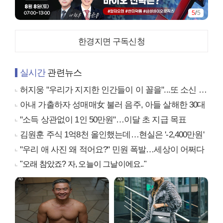
5
/
5
한경지면 구독신청
실시간
관련뉴스
허지웅 "우리가 지지한 인간들이 이 꼴을"...또 소신 발언
아내 가출하자 성매매女 불러 음주, 아들 살해한 30대
"소득 상관없이 1인 50만원"…이달 초 지급 목표
김원훈 주식 1억8천 올인했는데…현실은 '-2,400만원'
"우리 애 사진 왜 적어요?" 민원 폭발…세상이 어쩌다
"오래 참았죠? 자, 오늘이 그날이에요.."