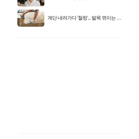
선정…
계단 내려가다 '철렁'... 발목 꺾이는 이
유