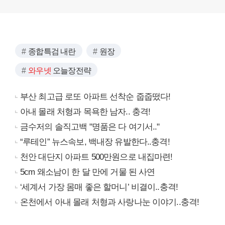
종합특검 내란
원장
와우넷
오늘장전략
부산 최고급 로또 아파트 선착순 줍줍떴다!
아내 몰래 처형과 목욕한 남자.. 충격!
금수저의 솔직고백 "명품은 다 여기서.."
“루테인” 뉴스속보, 백내장 유발한다..충격!
천안 대단지 아파트 500만원으로 내집마련!
5cm 왜소남이 한 달 만에 거물 된 사연
‘세계서 가장 몸매 좋은 할머니’ 비결이..충격!
온천에서 아내 몰래 처형과 사랑나눈 이야기..충격!