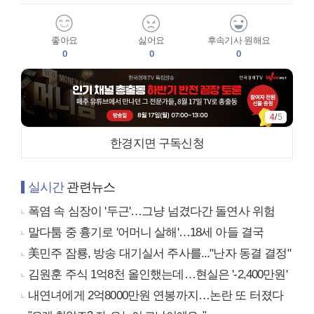
좋아요
싫어요
후속기사 원해요
0
0
0
4
/
5
한경지면 구독신청
실시간
관련뉴스
폭염 속 심장이 '두근'…그냥 넘겼다간 돌연사 위험
말다툼 중 흉기로 '어머니 살해'…18세 아들 결국
美민주 잠룡, 방송 대기실서 주사를..."난자 동결 결정"
김원훈 주식 1억8천 올인했는데…현실은 '-2,400만원'
내연녀에게 2억8000만원 연봉까지…논란 또 터졌다