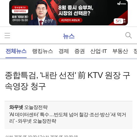
5
/
5
뉴스
홈
전체뉴스
랭킹뉴스
경제
증권
산업·IT
부동산
종합특검, '내란 선전' 前 KTV 원장 구
속영장 청구
와우넷
오늘장전략
'AI 데이터센터' 특수…반도체 넘어 철강·조선·방산 '새 먹거
리' - 와우넷 오늘장전략