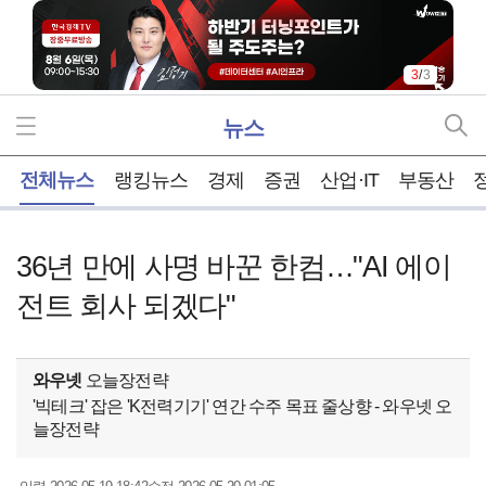
3
/
3
뉴스
홈
전체뉴스
랭킹뉴스
경제
증권
산업·IT
부동산
36년 만에 사명 바꾼 한컴…"AI 에이
전트 회사 되겠다"
와우넷
오늘장전략
'빅테크' 잡은 'K전력기기' 연간 수주 목표 줄상향 - 와우넷 오
늘장전략