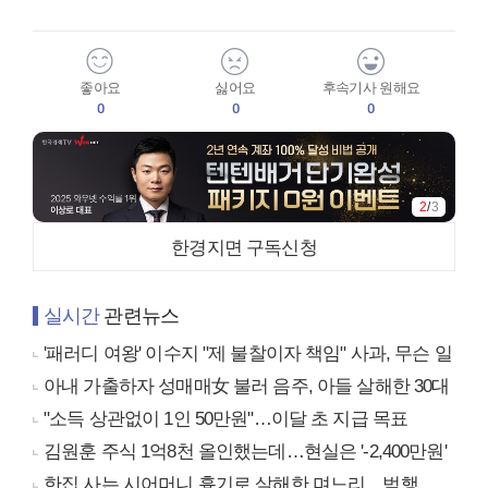
좋아요
싫어요
후속기사 원해요
0
0
0
2
/
3
한경지면 구독신청
실시간
관련뉴스
'패러디 여왕' 이수지 "제 불찰이자 책임" 사과, 무슨 일
아내 가출하자 성매매女 불러 음주, 아들 살해한 30대
"소득 상관없이 1인 50만원"…이달 초 지급 목표
김원훈 주식 1억8천 올인했는데…현실은 '-2,400만원'
한집 사는 시어머니 흉기로 살해한 며느리…범행 동기는