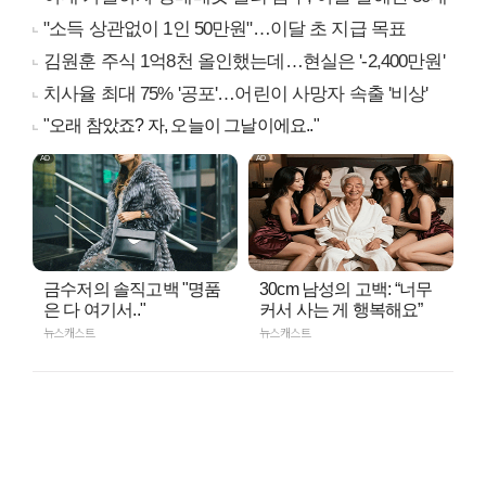
"소득 상관없이 1인 50만원"…이달 초 지급 목표
김원훈 주식 1억8천 올인했는데…현실은 '-2,400만원'
치사율 최대 75% '공포'…어린이 사망자 속출 '비상'
"오래 참았죠? 자, 오늘이 그날이에요.."
금수저의 솔직고백 "명품
30cm 남성의 고백: “너무
은 다 여기서.."
커서 사는 게 행복해요”
뉴스캐스트
뉴스캐스트