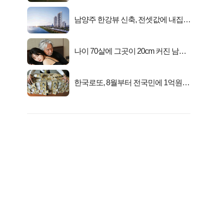
남양주 한강뷰 신축, 전셋값에 내집마
련!
나이 70살에 그곳이 20cm 커진 남자..
충격!
한국로또, 8월부터 전국민에 1억원씩
준다