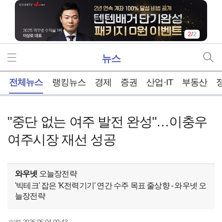
2
/
2
뉴스
홈
전체뉴스
랭킹뉴스
경제
증권
산업·IT
부동산
"중단 없는 여주 발전 완성"…이충우
여주시장 재선 성공
와우넷
오늘장전략
'빅테크' 잡은 'K전력기기' 연간 수주 목표 줄상향 - 와우넷 오
늘장전략