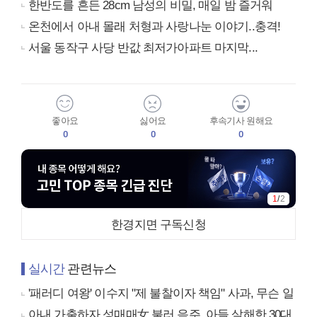
한반도를 흔든 28cm 남성의 비밀, 매일 밤 즐거워
온천에서 아내 몰래 처형과 사랑나눈 이야기..충격!
서울 동작구 사당 반값 최저가아파트 마지막...
좋아요
싫어요
후속기사 원해요
0
0
0
1
/
2
한경지면 구독신청
실시간
관련뉴스
'패러디 여왕' 이수지 "제 불찰이자 책임" 사과, 무슨 일
아내 가출하자 성매매女 불러 음주, 아들 살해한 30대