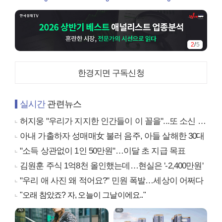
3
/
5
한경지면 구독신청
실시간
관련뉴스
허지웅 "우리가 지지한 인간들이 이 꼴을"...또 소신 발언
아내 가출하자 성매매女 불러 음주, 아들 살해한 30대
"소득 상관없이 1인 50만원"…이달 초 지급 목표
김원훈 주식 1억8천 올인했는데…현실은 '-2,400만원'
"우리 애 사진 왜 적어요?" 민원 폭발…세상이 어쩌다
"오래 참았죠? 자, 오늘이 그날이에요.."