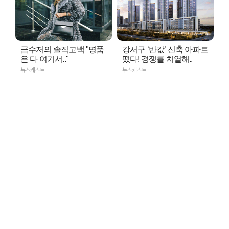
금수저의 솔직고백 "명품
강서구 ‘반값’ 신축 아파트
은 다 여기서.."
떴다! 경쟁률 치열해..
뉴스캐스트
뉴스캐스트