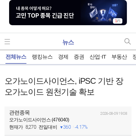
1
/
5
뉴스
홈
전체뉴스
랭킹뉴스
경제
증권
산업·IT
부동산
오가노이드사이언스, iPSC 기반 장
오가노이드 원천기술 확보
관련종목
2026-08-09 19:08
오가노이드사이언스 (476040)
8,270
360
4.17%
현재가
전일대비