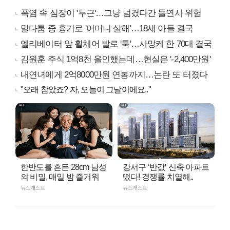
폭염 속 심장이 '두근'…그냥 넘겼다간 돌연사 위험
말다툼 중 흉기로 '어머니 살해'…18세 아들 결국
엘리베이터 앞 휠체어 발로 '툭'…사망케 한 70대 결국
김원훈 주식 1억8천 올인했는데…현실은 '-2,400만원'
내연녀에게 2억8000만원 연봉까지…논란 또 터졌다
"오래 참았죠? 자, 오늘이 그날이에요.."
한반도를 흔든 28cm 남성
강서구 ‘반값’ 신축 아파트
의 비밀, 매일 밤 즐거워
떴다! 경쟁률 치열해..
뉴스캐스트
뉴스캐스트