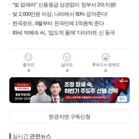
“빚 없애라” 신용등급 상관없이 정부서 2억지원!
빚 2,000만원 이상, 나라에서 90% 갚아준다!
한국로또, 8월부터 전국민에 1억원씩 준다
83세 박혜숙 씨, ‘압도적 몸매’ 다이어트 신 등극
좋아요
싫어요
후속기사 원해요
0
0
0
5
/
5
한경지면 구독신청
실시간
관련뉴스