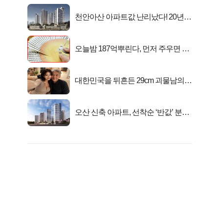
천안아산 아파트값 난리났다! 20년
전 분양가..
오늘밤 187억뿌린다, 먼저 주우면 최
대1억..!
대한민국을 뒤흔든 29cm 괴물남의
진실
오산 신축 아파트, 선착순 ‘반값’ 분양
시작..