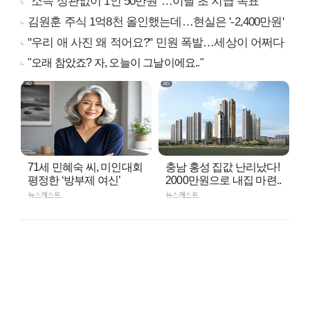
"소득 상관없이 1인 50만원"…이달 초 지급 목표
김원훈 주식 1억8천 올인했는데…현실은 '-2,400만원'
"우리 애 사진 왜 적어요?" 민원 폭발…세상이 어쩌다
"오래 참았죠? 자, 오늘이 그날이에요.."
71세 민혜숙 씨, 미인대회
충남 홍성 집값 난리났다!
평정한 ‘방부제 여신’
2000만원으로 내집 마련..
뉴스캐스트
뉴스캐스트