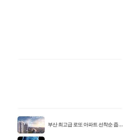
부산 최고급 로또 아파트 선착순 줍줍
떴다!