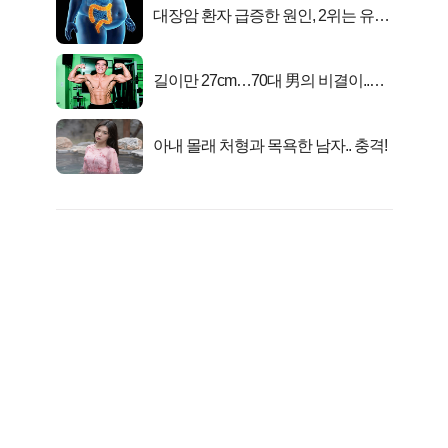
대장암 환자 급증한 원인, 2위는 유산
균 1위는OO..
길이만 27cm…70대 男의 비결이..충
격!
아내 몰래 처형과 목욕한 남자.. 충격!