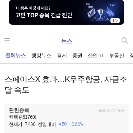
1
/
5
뉴스
홈
전체뉴스
랭킹뉴스
경제
증권
산업·IT
부동산
스페이스X 효과…K우주항공, 자금조
달 속도
관련종목
2026-08-08 18:15
컨텍 (451760)
7,430
50
0.66%
현재가
전일대비