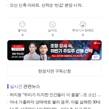
오산 신축 아파트, 선착순 ‘반값’ 분양 시작..
좋아요
싫어요
후속기사 원해요
0
0
0
5
/
5
한경지면 구독신청
실시간
관련뉴스
허지웅 "우리가 지지한 인간들이 이 꼴을"...또 소신 발언
아내 가출하자 성매매女 불러 음주, 아들 살해한 30대