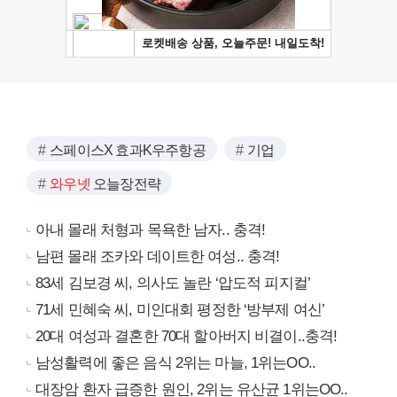
스페이스X 효과K우주항공
기업
와우넷
오늘장전략
아내 몰래 처형과 목욕한 남자.. 충격!
남편 몰래 조카와 데이트한 여성.. 충격!
83세 김보경 씨, 의사도 놀란 ‘압도적 피지컬’
71세 민혜숙 씨, 미인대회 평정한 ‘방부제 여신’
20대 여성과 결혼한 70대 할아버지 비결이..충격!
남성활력에 좋은 음식 2위는 마늘, 1위는OO..
대장암 환자 급증한 원인, 2위는 유산균 1위는OO..