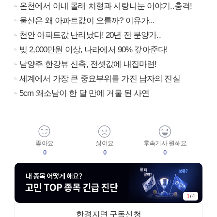
온천에서 아내 몰래 처형과 사랑나눈 이야기..충격!
울산은 왜 아파트값이 오를까? 이유가...
천안 아파트값 난리났다! 20년 전 분양가..
빚 2,000만원 이상, 나라에서 90% 갚아준다!
남양주 한강뷰 신축, 전셋값에 내집마련!
세계에서 가장 큰 중요부위를 가진 남자의 진실
5cm 왜소남이 한 달 만에 거물 된 사연
좋아요
싫어요
후속기사 원해요
0
0
0
1
/
4
한경지면 구독신청