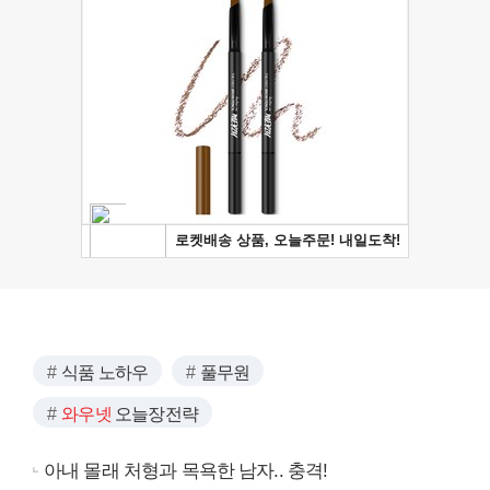
식품 노하우
풀무원
와우넷
오늘장전략
아내 몰래 처형과 목욕한 남자.. 충격!