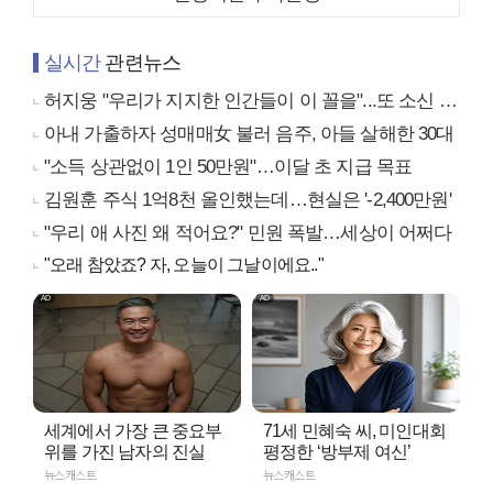
실시간
관련뉴스
허지웅 "우리가 지지한 인간들이 이 꼴을"...또 소신 발언
아내 가출하자 성매매女 불러 음주, 아들 살해한 30대
"소득 상관없이 1인 50만원"…이달 초 지급 목표
김원훈 주식 1억8천 올인했는데…현실은 '-2,400만원'
"우리 애 사진 왜 적어요?" 민원 폭발…세상이 어쩌다
"오래 참았죠? 자, 오늘이 그날이에요.."
세계에서 가장 큰 중요부
71세 민혜숙 씨, 미인대회
위를 가진 남자의 진실
평정한 ‘방부제 여신’
뉴스캐스트
뉴스캐스트