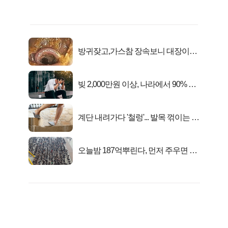
방귀잦고,가스참 장속보니 대장이아
니라..
빚 2,000만원 이상, 나라에서 90% 갚
아준다!
계단 내려가다 '철렁'... 발목 꺾이는 이
유
오늘밤 187억뿌린다, 먼저 주우면 최
대1억..!