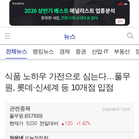
2
/
4
뉴스
홈
전체뉴스
랭킹뉴스
경제
증권
산업·IT
부동산
식품 노하우 가전으로 심는다…풀무
원, 롯데·신세계 등 10개점 입점
관련종목
2026-08-07 16:03
풀무원 (017810)
9,230
130
1.42%
현재가
전일대비
와우넷
오늘장전략