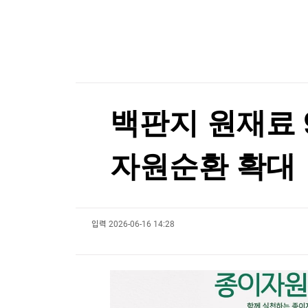
한국경제TV
뉴스홈
"14∼15일 택배 쉽니다"…이틀간 배송 중단
머니팜 모닝라이브
증권
굿모닝 작전
금융
오늘장 뭐사지?
부동산
[오후5시] 뉴스플러스
사회
온로드 (ON ROAD) 인사이트
글로벌경제
백판지 원재료 
랭킹뉴스
자원순환 확대
미네르바아카데미
증권 데이터
입력
2026-06-16 14:28
스페셜강의
특징주 뉴스
투자/재테크
매매신호 (랭킹100
부동산/세무
투자분석
산업
국내증시
[모집-3기-] 돈버는 트레이딩 투자 북클럽
환율