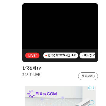
한국경제TV 24시간 LIVE
머니팜 모닝라이브 
한국경제TV
24시간 LIVE
채팅참여