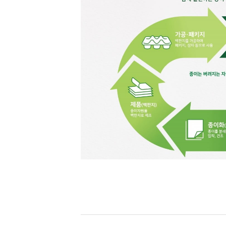
[할인50%] 한·미 투자 올인원 클래스
해외증시