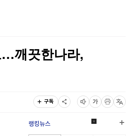
이더리움 클래식
9,165
(
0.11%
)
홈
AI추천
비트코인
91,563,000
(
-0.05%
)
품
마켓이슈
특징주
이벤트
료로…깨끗한나라,
구독
랭킹뉴스