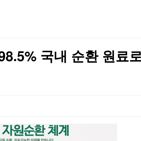
TV홈
무료방송
전체뉴스
증권
파트너스
경제
종목핫라인
추천 상
산업
경제
오늘의 
정치
생활경제
수익후기
국제
기업·CEO
이벤트
칼럼·연재
98.5% 국내 순환 원
특집방송
전체 프로그램
채널/편성
지역별채널
)
편성표