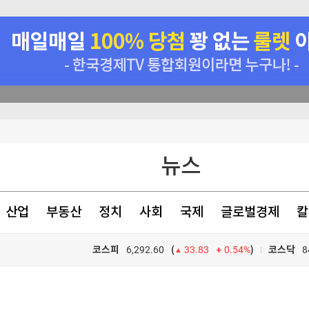
든 '이곳'
뉴스
평가 강화
낸 바디프랜드
산업
부동산
정치
사회
국제
글로벌경제
칼
코스피
6,292.60
0.54%
)
코스닥
8
(
33.83
TV프로그램
와우