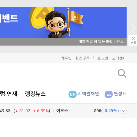
비트코인
매일 매일 꽝 없는 룰렛 이벤트
91,563,000
(
-0.05%
)
이더리움
2,704,000
(
0.07%
)
와우넷
한경구독
로그인
고객센터
리플
1,457
(
-0.41%
)
비트코인 캐시
304,200
(
-0.43%
)
럼·연재
랭킹뉴스
지역별채널
편성표
이오스
896
(
-0.45%
)
49.83
6.39%
)
비트코인 골드
1,313
(
-763.82%
)
(
51.02
퀀텀
939
(
-0.97%
)
넷
주식창