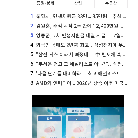
증권·경제
산업
부동산
1
통영시, 민생지원금 33만→35만원…추석 전 푼다
2
김원훈, 주식 시작 2주 만에 '-2,400만원'…"차 한 대 값 날렸다"
3
영동군, 2차 민생지원금 내달 지급…17일부터 신청 접수
4
외국인 공매도 2년來 최고…삼성전자에 무슨일이 [B급기자의 B급리포트]
5
"삼전·닉스 이래서 빠졌네"…中 반도체 속사정 [B급기자의 B급리포트]
6
"무서운 경고 그 애널리스트 아냐?"…삼전닉스 놀라운 '뷰' 보니
7
'다음 단계를 대비하라'... 최고 애널리스트가 마이크로소프트 주식에 대해 조언
8
AMD와 엔비디아... 2026년 상승 이후 미국 정치인들이 매수하는 AI 칩 종목은?