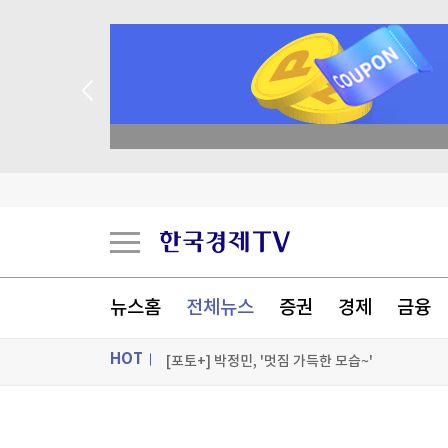
종목 무료 정밀 진단
"14∼15일 택배 쉽니다"…이틀간 배송 중단
"이 월급 받고 못 버텨"…이직 결심한 직장인 몰려
KDI "반도체 중심으로 경기 개선세 확대"…긍정 
"'꽉,쫙,쏙' 건강해지자" 건강기능식품 도전장 
뉴스홈
전체뉴스
증권
경제
금융
[포토+] 박정민, '멋짐 가득한 모습~'
HOT
"나야, '흑백요리사' 시즌3"
[온에어] 마켓워치
ON AIR
뉴스
"14∼15일 택배 쉽니다"…이틀간 배송 중단