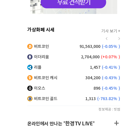
가상화폐 시세
기사 보기 +
939
(
-0.97%
)
비트코인
91,563,000
(
-0.05%
)
,165
(
0.11%
)
이더리움
2,704,000
(
0.07%
)
리플
1,457
(
-0.41%
)
비트코인 캐시
304,200
(
-0.43%
)
이오스
896
(
-0.45%
)
비트코인 골드
1,313
(
-763.82%
)
정보제공 : 빗썸
'한경TV LIVE'
온라인에서 만나는