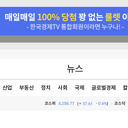
 최다
와 엇박자'"
뉴스
 내년 3월 완공"
강하게 먹는 것"
산업
부동산
정치
사회
국제
글로벌경제
칼
코스피
6,258.77
0.6%
)
코스닥
(
37.61
TV프로그램
와우
 최다