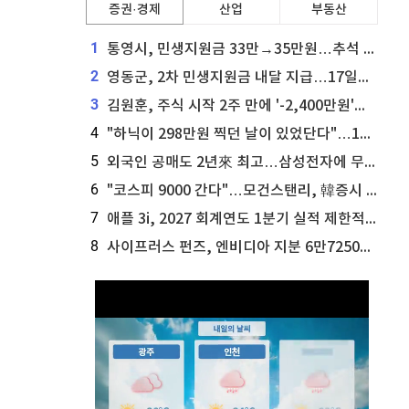
증권·경제
산업
부동산
1
통영시, 민생지원금 33만→35만원…추석 전 푼다
2
영동군, 2차 민생지원금 내달 지급…17일부터 신청 접수
3
김원훈, 주식 시작 2주 만에 '-2,400만원'…"차 한 대 값 날렸다"
4
"하닉이 298만원 찍던 날이 있었단다"…100만 클릭 '전래동화' 정체
5
외국인 공매도 2년來 최고…삼성전자에 무슨일이 [B급기자의 B급리포트]
6
"코스피 9000 간다"…모건스탠리, 韓증시 '비중 유지→비중 확대'
7
애플 3i, 2027 회계연도 1분기 실적 제한적 검토 통과
8
사이프러스 펀즈, 엔비디아 지분 6만7250주 매각