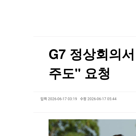
한국경제TV
뉴스홈
폭염에 전날 서울지역 온열질환 사망자 2명…올해
머니팜 모닝라이브
증권
굿모닝 작전
금융
오늘장 뭐사지?
부동산
[오후5시] 뉴스플러스
사회
온로드 (ON ROAD) 인사이트
글로벌경제
G7 정상회의서
랭킹뉴스
주도" 요청
미네르바아카데미
증권 데이터
입력
2026-06-17 03:19
수정
2026-06-17 05:44
스페셜강의
특징주 뉴스
투자/재테크
매매신호 (랭킹100
부동산/세무
투자분석
산업
국내증시
[모집-3기-] 돈버는 트레이딩 투자 북클럽
환율