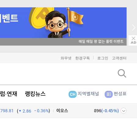
비트코인
91,480,000
매일 매일 꽝 없는 룰렛 이벤트
(
0.14%
)
이더리움
2,703,000
(
0.41%
)
와우넷
한경구독
로그인
고객센터
리플
1,468
(
1.66%
)
비트코인 캐시
306,300
(
1.32%
)
럼·연재
랭킹뉴스
지역별채널
편성표
이오스
896
(
-0.45%
)
798.81
0.36%
)
비트코인 골드
1,313
(
-763.82%
)
(
2.86
퀀텀
926
(
1.09%
)
넷
주식창