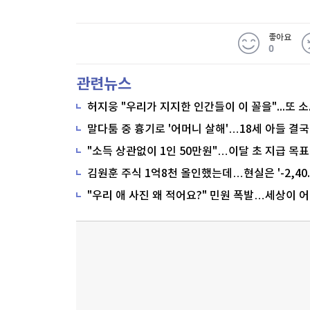
좋아요
0
관련뉴스
말다툼 중 흉기로 '어머니 살해'…18세 아들 결국
"소득 상관없이 1인 50만원"…이달 초 지급 목표