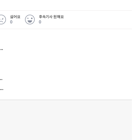
싫어요
후속기사 원해요
0
0
허지웅 "우리가 지지한 인간들이 이 꼴을"...또 소신 발언
김원훈 주식 1억8천 올인했는데…현실은 '-2,400만원'
"우리 애 사진 왜 적어요?" 민원 폭발…세상이 어쩌다