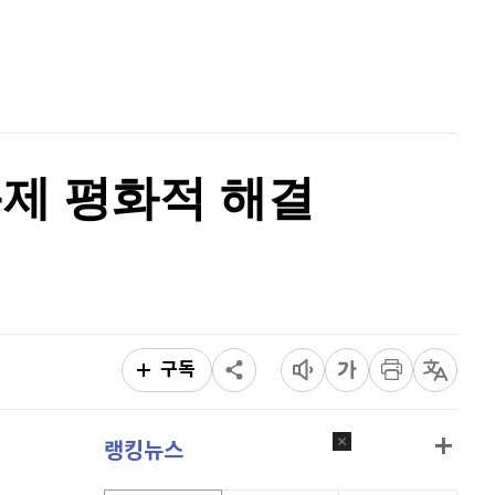
이더리움 클래식
9,190
(
0.71%
)
홈
AI추천
비트코인
91,480,000
(
0.14%
)
품
마켓이슈
특징주
이벤트
문제 평화적 해결
구독
랭킹뉴스