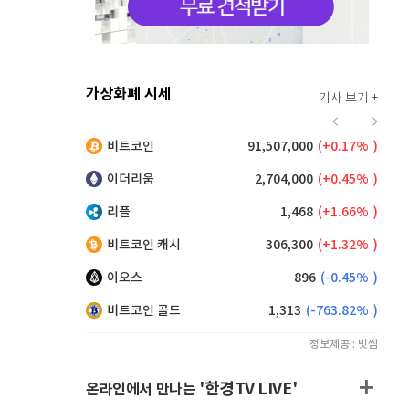
가상화폐 시세
기사 보기 +
926
(
1.09%
)
비트코인
91,507,000
(
0.17%
)
,180
(
0.60%
)
이더리움
2,704,000
(
0.45%
)
리플
1,468
(
1.66%
)
비트코인 캐시
306,300
(
1.32%
)
이오스
896
(
-0.45%
)
비트코인 골드
1,313
(
-763.82%
)
정보제공 : 빗썸
'한경TV LIVE'
온라인에서 만나는