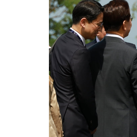
[할인50%] 한·미 투자 올인원 클래스
해외증시