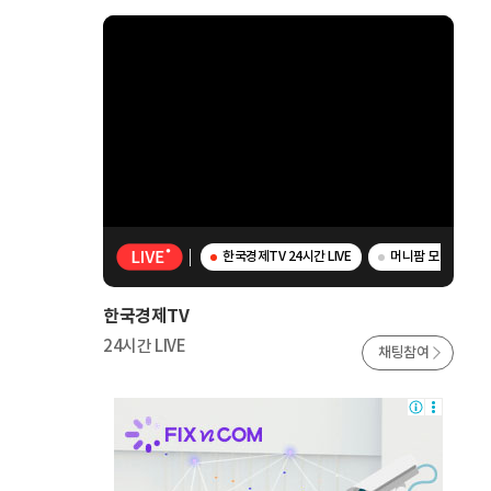
한국경제TV 24시간 LIVE
머니팜 모닝라이브 
한국경제TV
24시간 LIVE
채팅참여