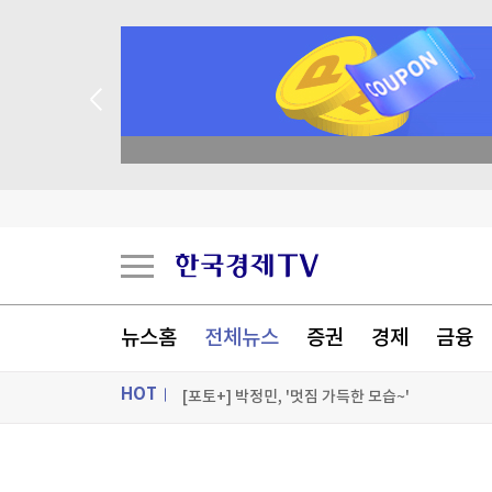
종목 무료 정밀 진단
폭염에 전날 서울지역 온열질환 사망자 2명…올해
"트럼프, 두번째 국토안보장관에도 불만…'내 기조
에코프로비엠, 1.2조 유증 자진정정…"니켈 제련소
세계 최고령 도전 119세…"장수 비결? 일하고 건
뉴스홈
전체뉴스
증권
경제
금융
[포토+] 박정민, '멋짐 가득한 모습~'
HOT
"나야, '흑백요리사' 시즌3"
[온에어]
ON AIR
뉴스
폭염에 전날 서울지역 온열질환 사망자 2명…올해