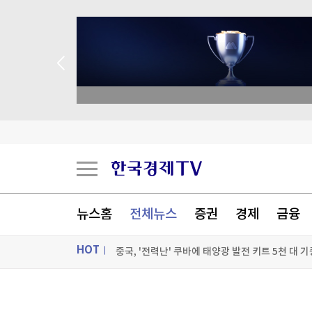
종목 무료 정밀 진단
젤렌스키, '러와 가까운' 세르비아 첫 방문
스페인도 이탈리아 국경 검문 돌입…세우타발 갈
뉴스홈
전체뉴스
증권
경제
금융
버핏 떠난 버크셔, 2분기 순익 2배로…현금 쌓기
중국, '전력난' 쿠바에 태양광 발전 키트 5천 대 기
HOT
[포토+] 박정민, '멋짐 가득한 모습~'
ON AIR
뉴스
"나야, '흑백요리사' 시즌3"