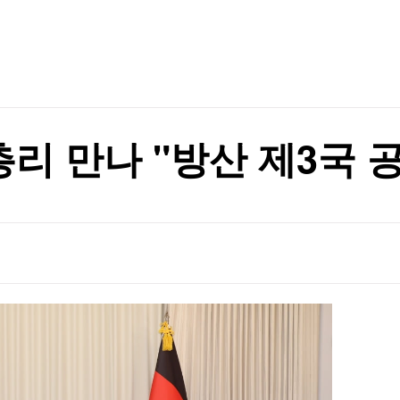
TV홈
무료방송
전체뉴스
증권
파트너스
경제
종목핫라인
추천 상
산업
경제
오늘의 
정치
생활경제
수익후기
국제
기업·CEO
이벤트
칼럼·연재
총리 만나 "방산 제3국 
특집방송
전체 프로그램
채널/편성
지역별채널
)
편성표