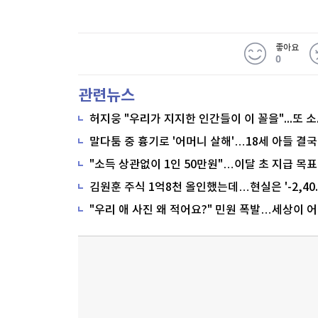
좋아요
0
관련뉴스
말다툼 중 흉기로 '어머니 살해'…18세 아들 결국
"소득 상관없이 1인 50만원"…이달 초 지급 목표