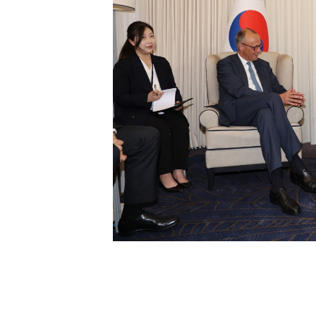
[할인50%] 한·미 투자 올인원 클래스
해외증시