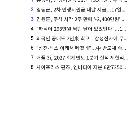
통영시, 민생지원금 33만→35만원…추석 전 푼다
2
영동군, 2차 민생지원금 내달 지급…17일부터 신청 접수
3
김원훈, 주식 시작 2주 만에 '-2,400만원'…"차 한 대 값 날렸다"
4
"하닉이 298만원 찍던 날이 있었단다"…100만 클릭 '전래동화' 정체
5
외국인 공매도 2년來 최고…삼성전자에 무슨일이 [B급기자의 B급리포트]
6
"삼전·닉스 이래서 빠졌네"…中 반도체 속사정 [B급기자의 B급리포트]
7
애플 3i, 2027 회계연도 1분기 실적 제한적 검토 통과
8
사이프러스 펀즈, 엔비디아 지분 6만7250주 매각