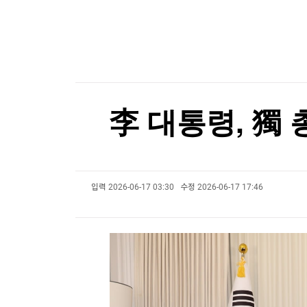
한국경제TV
뉴스홈
[온에어] 몸쓸이야기
머니팜 모닝라이브
증권
젤렌스키, '러와 가까운' 세르비아 첫 방문
굿모닝 작전
금융
오늘장 뭐사지?
부동산
젤렌스키, '러와 가까운' 세르비아 첫 방문
[오후5시] 뉴스플러스
사회
온로드 (ON ROAD) 인사이트
글로벌경제
李 대통령, 獨 
랭킹뉴스
입력
2026-06-17 03:30
수정
2026-06-17 17:46
미네르바아카데미
증권 데이터
스페셜강의
특징주 뉴스
투자/재테크
매매신호 (랭킹100
부동산/세무
투자분석
산업
국내증시
[모집-3기-] 돈버는 트레이딩 투자 북클럽
환율