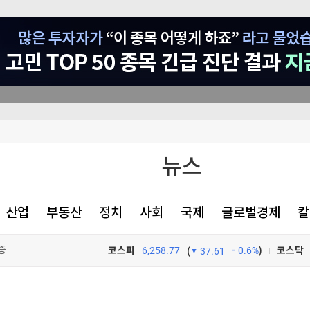
뉴스
등 고조
산업
부동산
정치
사회
국제
글로벌경제
칼
서 투자로 전환
증
코스피
6,258.77
0.6%
)
코스닥
(
37.61
TV프로그램
와우