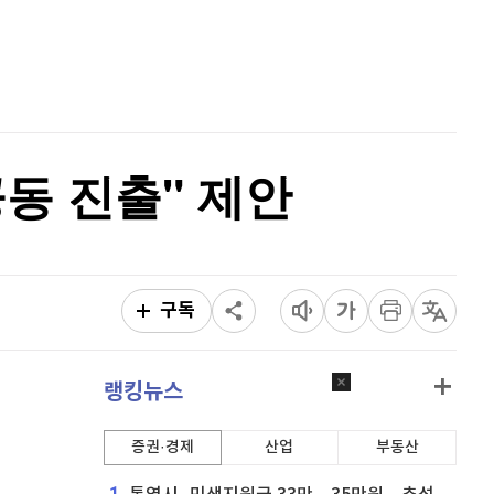
홈
AI추천
퀀텀
930
(
0.43%
)
품
마켓이슈
이더리움 클래식
9,185
(
-0.05%
)
특징주
이벤트
비트코인
91,403,000
(
-0.12%
)
공동 진출" 제안
구독
랭킹뉴스
증권·경제
산업
부동산
1