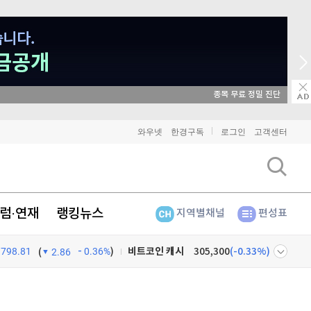
매일 매일 꽝 없는 룰렛 이벤트
와우넷
한경구독
로그인
고객센터
비트코인
91,403,000
(
-0.12%
)
이더리움
2,698,000
(
-0.19%
)
럼·연재
랭킹뉴스
지역별채널
편성표
리플
1,465
(
-0.14%
)
비트코인 캐시
305,300
(
-0.33%
)
798.81
0.36%
)
(
2.86
이오스
896
(
-0.45%
)
넷
주식창
비트코인 골드
1,313
(
-763.82%
)