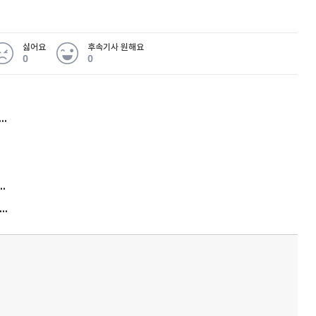
싫어요
후속기사 원해요
0
0
허지웅 "우리가 지지한 인간들이 이 꼴을"...또 소신 발언
김원훈 주식 1억8천 올인했는데…현실은 '-2,400만원'
"우리 애 사진 왜 적어요?" 민원 폭발…세상이 어쩌다