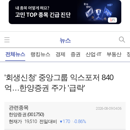
1
/
5
뉴스
홈
전체뉴스
랭킹뉴스
경제
증권
산업·IT
부동산
'회생신청' 중앙그룹 익스포저 840
억…한양증권 주가 '급락'
관련종목
2026-08-09 04:06
한양증권 (001750)
19,510
170
0.86%
현재가
전일대비