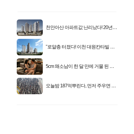
천안아산 아파트값 난리났다! 20년
전 분양가..
"로얄층 터졌다! 이천 대원칸타빌 잔
여세대 긴급 공개"
5cm 왜소남이 한 달 만에 거물 된 사
연
오늘밤 187억뿌린다, 먼저 주우면 최
대1억..!