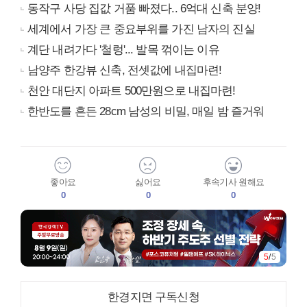
동작구 사당 집값 거품 빠졌다.. 6억대 신축 분양!
세계에서 가장 큰 중요부위를 가진 남자의 진실
계단 내려가다 '철렁'... 발목 꺾이는 이유
남양주 한강뷰 신축, 전셋값에 내집마련!
천안 대단지 아파트 500만원으로 내집마련!
한반도를 흔든 28cm 남성의 비밀, 매일 밤 즐거워
좋아요
싫어요
후속기사 원해요
0
0
0
5
/
5
한경지면 구독신청