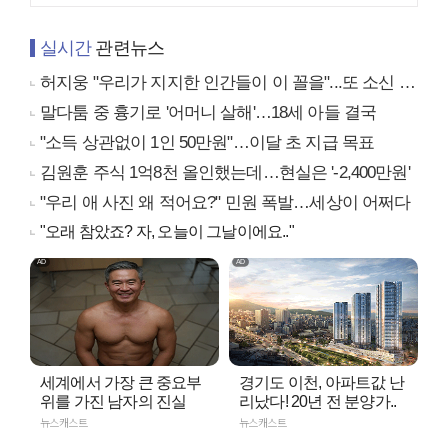
실시간
관련뉴스
허지웅 "우리가 지지한 인간들이 이 꼴을"...또 소신 발언
말다툼 중 흉기로 '어머니 살해'…18세 아들 결국
"소득 상관없이 1인 50만원"…이달 초 지급 목표
김원훈 주식 1억8천 올인했는데…현실은 '-2,400만원'
"우리 애 사진 왜 적어요?" 민원 폭발…세상이 어쩌다
"오래 참았죠? 자, 오늘이 그날이에요.."
세계에서 가장 큰 중요부
경기도 이천, 아파트값 난
위를 가진 남자의 진실
리났다! 20년 전 분양가..
뉴스캐스트
뉴스캐스트