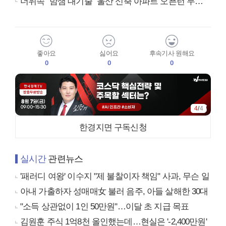
더위속 "밤샘 대기줄" 울산 신축 아파트 오픈런 무슨일?
좋아요
싫어요
후속기사 원해요
0
0
0
4
/
4
한경지면 구독신청
실시간
관련뉴스
'패러디 여왕' 이수지 "제 불찰이자 책임" 사과, 무슨 일
아내 가출하자 성매매女 불러 음주, 아들 살해한 30대
"소득 상관없이 1인 50만원"…이달 초 지급 목표
김원훈 주식 1억8천 올인했는데…현실은 '-2,400만원'