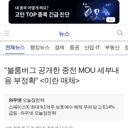
1
/
4
뉴스
홈
전체뉴스
랭킹뉴스
경제
증권
산업·IT
부동산
"블룸버그 공개한 종전 MOU 세부내
용 부정확" <이란 매체>
와우넷
오늘장전략
스페이스X, 최대 9.1억주 보호예수 해제 우려 딛고 6.14%
급등 - 와우넷 오늘장전략