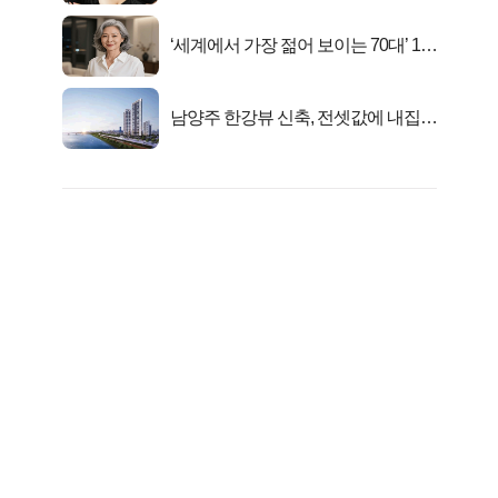
‘세계에서 가장 젊어 보이는 70대’ 1위
선정…
남양주 한강뷰 신축, 전셋값에 내집마
련!