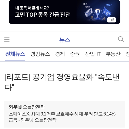
1
/
5
뉴스
홈
전체뉴스
랭킹뉴스
경제
증권
산업·IT
부동산
[리포트] 공기업 경영효율화 ''속도낸
다''
와우넷
오늘장전략
스페이스X, 최대 9.1억주 보호예수 해제 우려 딛고 6.14%
급등 - 와우넷 오늘장전략