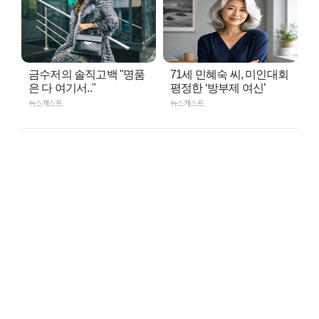
금수저의 솔직고백 "명품
71세 민혜숙 씨, 미인대회
은 다 여기서.."
평정한 ‘방부제 여신’
뉴스캐스트
뉴스캐스트