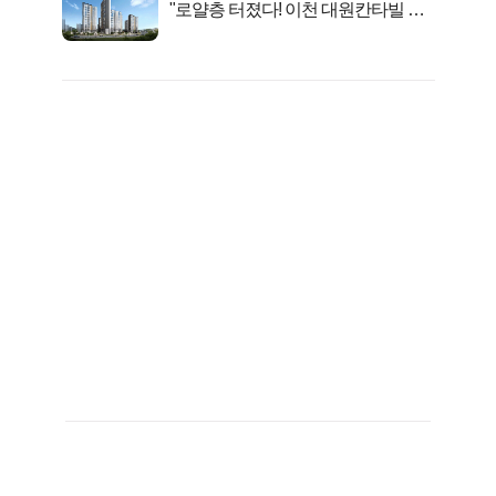
"로얄층 터졌다! 이천 대원칸타빌 잔
여세대 긴급 공개"