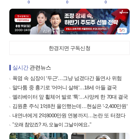
0
0
0
5
/
5
한경지면 구독신청
실시간
관련뉴스
폭염 속 심장이 '두근'…그냥 넘겼다간 돌연사 위험
말다툼 중 흉기로 '어머니 살해'…18세 아들 결국
엘리베이터 앞 휠체어 발로 '툭'…사망케 한 70대 결국
김원훈 주식 1억8천 올인했는데…현실은 '-2,400만원'
내연녀에게 2억8000만원 연봉까지…논란 또 터졌다
"오래 참았죠? 자, 오늘이 그날이에요.."