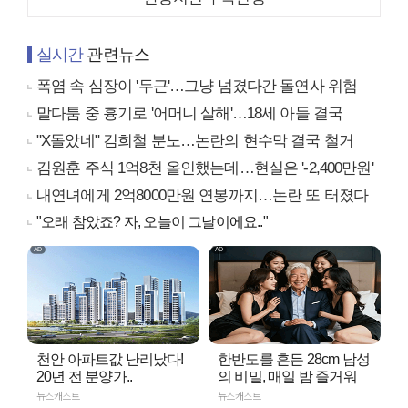
실시간
관련뉴스
폭염 속 심장이 '두근'…그냥 넘겼다간 돌연사 위험
말다툼 중 흉기로 '어머니 살해'…18세 아들 결국
"X돌았네" 김희철 분노…논란의 현수막 결국 철거
김원훈 주식 1억8천 올인했는데…현실은 '-2,400만원'
내연녀에게 2억8000만원 연봉까지…논란 또 터졌다
"오래 참았죠? 자, 오늘이 그날이에요.."
천안 아파트값 난리났다!
한반도를 흔든 28cm 남성
20년 전 분양가..
의 비밀, 매일 밤 즐거워
뉴스캐스트
뉴스캐스트