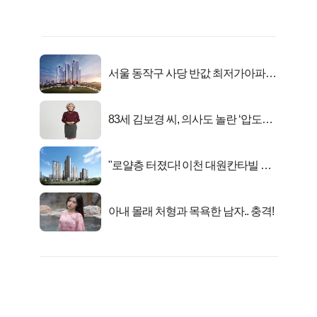
서울 동작구 사당 반값 최저가아파트
마지막...
83세 김보경 씨, 의사도 놀란 ‘압도적
피지컬’
"로얄층 터졌다! 이천 대원칸타빌 잔
여세대 긴급 공개"
아내 몰래 처형과 목욕한 남자.. 충격!