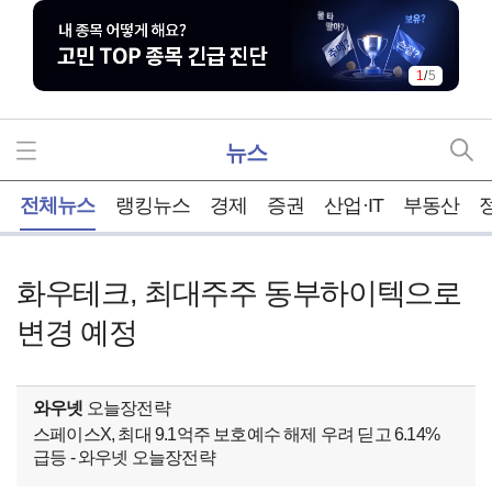
1
/
5
뉴스
홈
전체뉴스
랭킹뉴스
경제
증권
산업·IT
부동산
화우테크, 최대주주 동부하이텍으로
변경 예정
와우넷
오늘장전략
스페이스X, 최대 9.1억주 보호예수 해제 우려 딛고 6.14%
급등 - 와우넷 오늘장전략