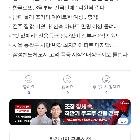
한국로또, 8월부터 전국민에 1억원씩 준다
남편 몰래 조카와 데이트한 여성.. 충격!
전주 집값 미쳤다! 신축 아파트 만명 이상 몰려...
“빚 없애라” 신용등급 상관없이 정부서 2억지원!
서울 동작구 사당 반값 최저가아파트 마지막...
삼성반도체도시 고덕 폭등 시작? 대장단지로 몰린다!
좋아요
싫어요
후속기사 원해요
0
0
0
5
/
5
한경지면 구독신청