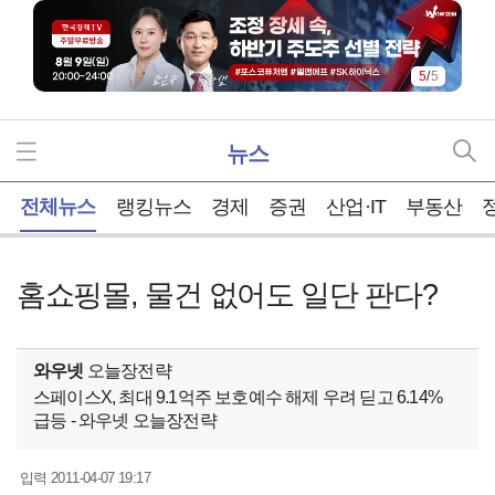
5
/
5
뉴스
홈
전체뉴스
랭킹뉴스
경제
증권
산업·IT
부동산
홈쇼핑몰, 물건 없어도 일단 판다?
와우넷
오늘장전략
스페이스X, 최대 9.1억주 보호예수 해제 우려 딛고 6.14%
급등 - 와우넷 오늘장전략
2011-04-07 19:17
입력