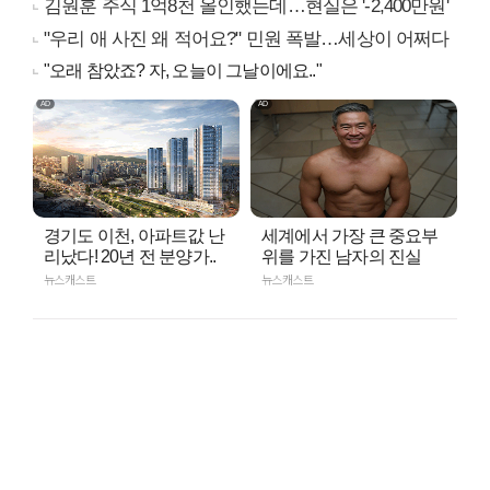
김원훈 주식 1억8천 올인했는데…현실은 '-2,400만원'
"우리 애 사진 왜 적어요?" 민원 폭발…세상이 어쩌다
"오래 참았죠? 자, 오늘이 그날이에요.."
경기도 이천, 아파트값 난
세계에서 가장 큰 중요부
리났다! 20년 전 분양가..
위를 가진 남자의 진실
뉴스캐스트
뉴스캐스트