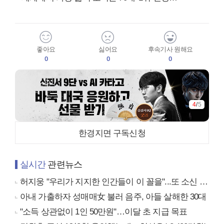
좋아요
싫어요
후속기사 원해요
0
0
0
4
/
5
한경지면 구독신청
실시간
관련뉴스
허지웅 "우리가 지지한 인간들이 이 꼴을"...또 소신 발언
아내 가출하자 성매매女 불러 음주, 아들 살해한 30대
"소득 상관없이 1인 50만원"…이달 초 지급 목표