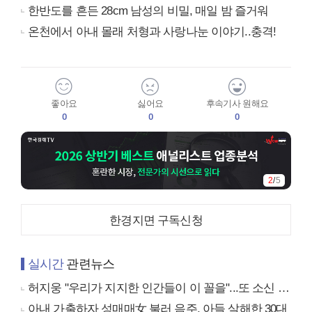
한반도를 흔든 28cm 남성의 비밀, 매일 밤 즐거워
온천에서 아내 몰래 처형과 사랑나눈 이야기..충격!
좋아요
싫어요
후속기사 원해요
0
0
0
2
/
5
한경지면 구독신청
실시간
관련뉴스
허지웅 "우리가 지지한 인간들이 이 꼴을"...또 소신 발언
아내 가출하자 성매매女 불러 음주, 아들 살해한 30대