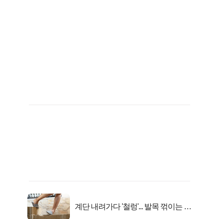
계단 내려가다 '철렁'... 발목 꺾이는 이
유