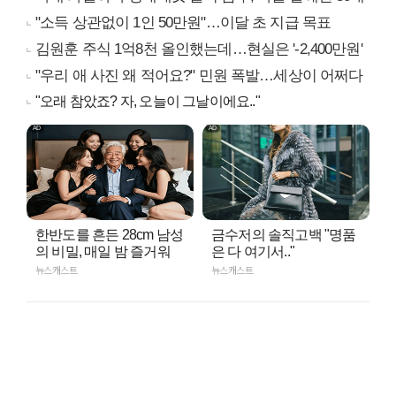
"소득 상관없이 1인 50만원"…이달 초 지급 목표
김원훈 주식 1억8천 올인했는데…현실은 '-2,400만원'
"우리 애 사진 왜 적어요?" 민원 폭발…세상이 어쩌다
"오래 참았죠? 자, 오늘이 그날이에요.."
한반도를 흔든 28cm 남성
금수저의 솔직고백 "명품
의 비밀, 매일 밤 즐거워
은 다 여기서.."
뉴스캐스트
뉴스캐스트