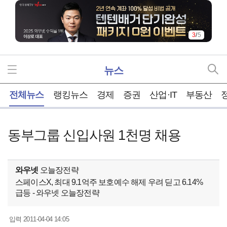
3
/
5
뉴스
홈
전체뉴스
랭킹뉴스
경제
증권
산업·IT
부동산
동부그룹 신입사원 1천명 채용
와우넷
오늘장전략
스페이스X, 최대 9.1억주 보호예수 해제 우려 딛고 6.14%
급등 - 와우넷 오늘장전략
2011-04-04 14:05
입력