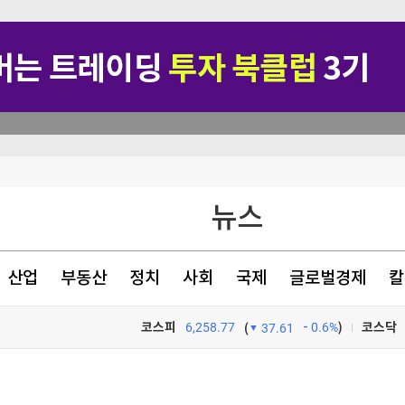
 눈물
뉴스
[속보] 李대통령 "부동산 공급, 기존 사고방식 매달리지 말고 과감히 생각·실천"
시간만에 종료
산업
부동산
정치
사회
국제
글로벌경제
칼
글삭' 해명
코스피
6,258.77
0.6%
)
코스닥
(
37.61
TV프로그램
와우