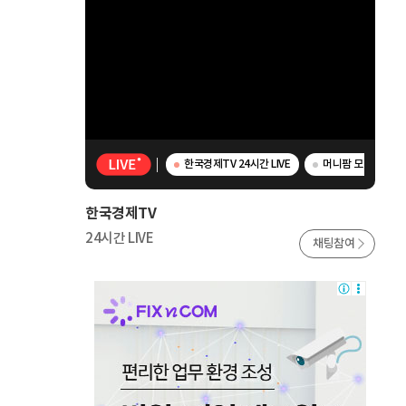
한국경제TV 24시간 LIVE
머니팜 모닝라이브 
한국경제TV
24시간 LIVE
채팅참여