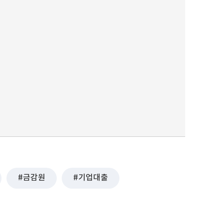
퀀텀
이더리움 클래식
9
금감원
기업대출