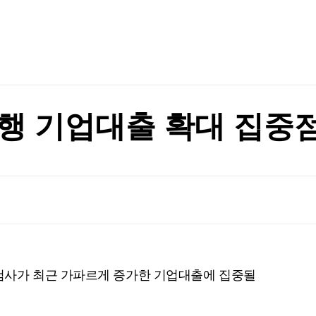
TV홈
무료방송
전체뉴스
 눈물
증권
파트너스
경제
종목핫라인
추천 상
산업
 눈물
경제
오늘의 
정치
생활경제
수익후기
국제
기업·CEO
이벤트
칼럼·연재
행 기업대출 확대 집중
특집방송
전체 프로그램
채널/편성
지역별채널
)
편성표
사가 최근 가파르게 증가한 기업대출에 집중될