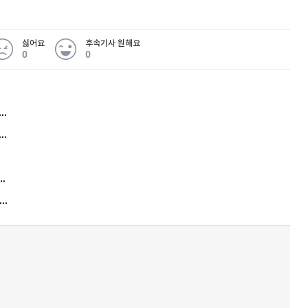
싫어요
후속기사 원해요
0
0
허지웅 "우리가 지지한 인간들이 이 꼴을"...또 소신 발언
아내 가출하자 성매매女 불러 음주, 아들 살해한 30대
김원훈 주식 1억8천 올인했는데…현실은 '-2,400만원'
"우리 애 사진 왜 적어요?" 민원 폭발…세상이 어쩌다