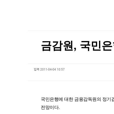
한국경제TV
뉴스홈
111년 만에 '금녀의 벽' 깼다…49세 여성 심판의
머니팜 모닝라이브
증권
굿모닝 작전
금융
111년 만에 '금녀의 벽' 깼다…49세 여성 심판의
오늘장 뭐사지?
부동산
[오후5시] 뉴스플러스
사회
온로드 (ON ROAD) 인사이트
글로벌경제
금감원, 국민은
랭킹뉴스
입력
2011-04-04 10:57
미네르바아카데미
증권 데이터
스페셜강의
특징주 뉴스
투자/재테크
매매신호 (랭킹100
부동산/세무
투자분석
국민은행에 대한 금융감독원의 정기검
산업
국내증시
전망이다.
[모집-3기-] 돈버는 트레이딩 투자 북클럽
환율