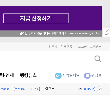
→ 온라인 투자교육은 미네르바아카데미 / minervaacademy.co.kr
비트코인
91,735,000
(
-0.11%
)
와우넷
한경구독
로그인
고객센터
이더리움
2,705,000
(
-0.33%
)
리플
1,458
(
-1.96%
)
럼·연재
랭킹뉴스
지역별채널
편성표
비트코인 캐시
305,300
(
0.99%
)
이오스
896
(
-0.45%
)
798.81
0.36%
)
(
2.86
비트코인 골드
1,313
(
-763.82%
)
넷
주식창