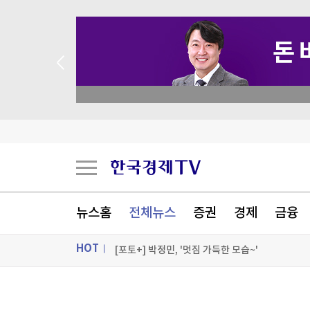
 애널리스트 업종 분석
111년 만에 '금녀의 벽' 깼다…49세 여성 심판의
[속보] 李대통령 주재 '2차 부동산 점검회의' 6
뉴스홈
전체뉴스
증권
경제
금융
與 3선 의원 "폐버스로 청년주택을"…역풍 일자 '
HOT
[포토+] 박정민, '멋짐 가득한 모습~'
"나야, '흑백요리사' 시즌3"
ON AIR
뉴스
[온에어] 더 워룸