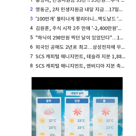
통영시, 민생지원금 33만→35만원…추석 전 푼다
2
영동군, 2차 민생지원금 내달 지급…17일부터 신청 접수
3
'100만개' 불티나게 팔리더니...맥도날드 '충주찰옥수수버거' 돌연 판매 종료
4
김원훈, 주식 시작 2주 만에 '-2,400만원'…"차 한 대 값 날렸다"
5
"하닉이 298만원 찍던 날이 있었단다"…100만 클릭 '전래동화' 정체
6
외국인 공매도 2년來 최고…삼성전자에 무슨일이 [B급기자의 B급리포트]
7
SCS 캐피털 매니지먼트, 테슬라 지분 1,889주 추가 매수
8
SCS 캐피털 매니지먼트, 엔비디아 지분 축소...8,590주 매도