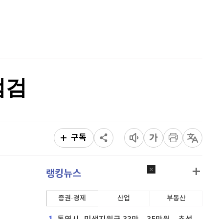
퀀텀
916
(
-0.44%
)
홈
AI추천
이더리움 클래식
9,195
(
1.04%
)
품
마켓이슈
비트코인
91,735,000
(
-0.11%
)
특징주
이벤트
점검
구독
랭킹뉴스
증권·경제
산업
부동산
1