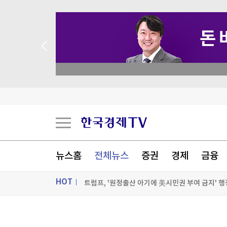
 꽝 없는 룰렛 이벤트
뉴스홈
전체뉴스
증권
경제
금융
HOT
트럼프, '원정출산 아기에 美시민권 부여 금지' 
트럼프, 탄약부족 탓 '美국방 질책' 보도에 "가짜
ON AIR
뉴스
[속보] 트럼프, 폴리실리콘 산업 보호 행정명령 서