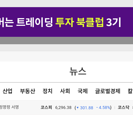
뉴스
산업
부동산
정치
사회
국제
글로벌경제
칼
행정명령 서명
코스피
6,296.38
4.58%
)
코스닥
(
301.88
뉴스·반역"
TV프로그램
와우
명