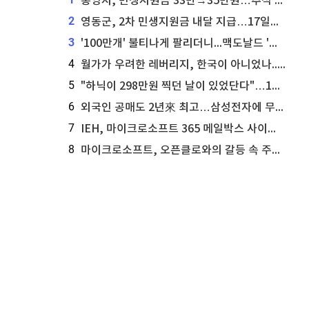
통영시, 민생지원금 33만→35만원…추석 전 푼다
2
영동군, 2차 민생지원금 내달 지급…17일부터 신청 접수
3
'100만개' 불티나게 팔리더니...맥도날드 '충주찰옥수수버거' 돌연 판매 종료
4
월가가 우려한 레버리지, 한국이 아니었나...'상황 인식' 못한 아셴브레너의 추락
5
"하닉이 298만원 찍던 날이 있었단다"…100만 클릭 '전래동화' 정체
6
외국인 공매도 2년來 최고…삼성전자에 무슨일이 [B급기자의 B급리포트]
7
IEH, 마이크로소프트 365 메일박스 사이버보안 사고 조사 착수
8
마이크로소프트, 오픈클로와의 갈등 속 주가 상승