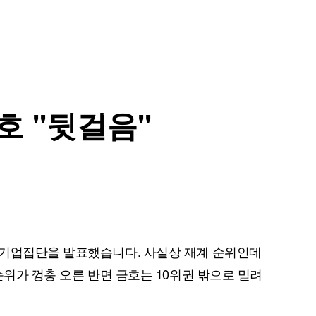
TV홈
무료방송
전체뉴스
증권
파트너스
경제
종목핫라인
추천 상
산업
경제
오늘의 
정치
생활경제
수익후기
국제
기업·CEO
이벤트
칼럼·연재
호 ''뒷걸음''
특집방송
행정명령 서명
전체 프로그램
행정명령 서명
채널/편성
지역별채널
 기업집단을 발표했습니다. 사실상 재계 순위인데
)
편성표
순위가 껑충 오른 반면 금호는 10위권 밖으로 밀려