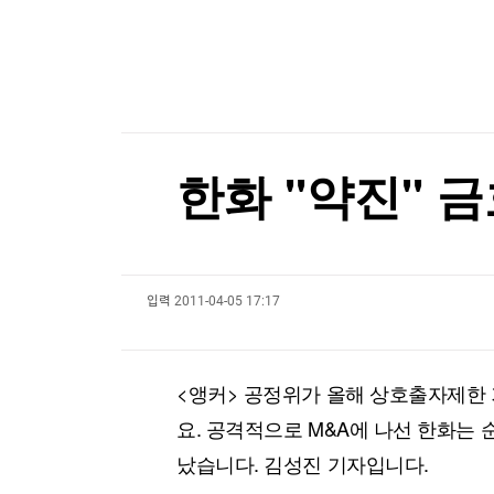
한국경제TV
뉴스홈
[속보] 트럼프 '美 원정출산 금지' 행정명령 서명
머니팜 모닝라이브
증권
굿모닝 작전
금융
[포토+] 박정민, '멋짐 가득한 모습~'
오늘장 뭐사지?
부동산
"나야, '흑백요리사' 시즌3"
[오후5시] 뉴스플러스
사회
온로드 (ON ROAD) 인사이트
글로벌경제
[온에어] 굿모닝 한경 글로벌마켓
한화 ''약진'' 금
랭킹뉴스
트럼프, '원정출산 아기에 美시민권 부여 금지' 
트럼프, '원정출산 아기에 美시민권 부여 금지' 
입력
2011-04-05 17:17
미네르바아카데미
증권 데이터
스페셜강의
특징주 뉴스
<앵커> 공정위가 올해 상호출자제한
투자/재테크
매매신호 (랭킹100
부동산/세무
투자분석
요. 공격적으로 M&A에 나선 한화는 
산업
국내증시
났습니다. 김성진 기자입니다.
[모집-3기-] 돈버는 트레이딩 투자 북클럽
환율