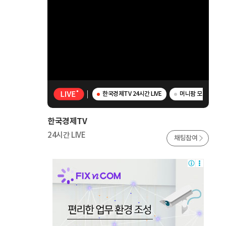
한국경제TV 24시간 LIVE
머니팜 모닝라이브 -
한국경제TV
24시간 LIVE
채팅참여