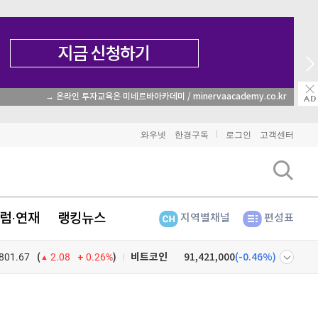
→ 온라인 투자교육은 미네르바아카데미 / minervaacademy.co.kr
와우넷
한경구독
로그인
고객센터
럼·연재
랭킹뉴스
지역별채널
편성표
801.67
0.26%
)
비트코인
91,421,000
(
-0.46%
)
(
2.08
이더리움
2,704,000
(
-0.37%
)
넷
주식창