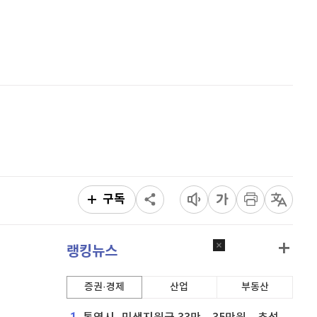
리플
1,467
(
-1.31%
)
홈
AI추천
비트코인 캐시
302,600
(
0.1%
)
품
마켓이슈
특징주
이벤트
이오스
896
(
-0.45%
)
비트코인 골드
1,313
(
-763.82%
)
퀀텀
920
(
0%
)
이더리움 클래식
9,225
(
1.37%
)
비트코인
91,421,000
(
-0.46%
)
구독
랭킹뉴스
증권·경제
산업
부동산
1