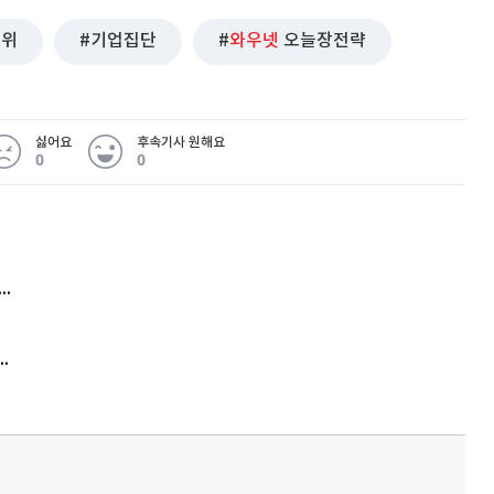
순위
기업집단
와우넷
오늘장전략
싫어요
후속기사 원해요
0
0
 무슨 일
아내 가출하자 성매매女 불러 음주, 아들 살해한 30대
김원훈 주식 1억8천 올인했는데…현실은 '-2,400만원'
'비상'