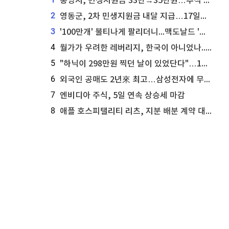
통영시, 민생지원금 33만→35만원…추석 전 푼다
2
영동군, 2차 민생지원금 내달 지급…17일부터 신청 접수
3
'100만개' 불티나게 팔리더니...맥도날드 '충주찰옥수수버거' 돌연 판매 종료
4
월가가 우려한 레버리지, 한국이 아니었나...'상황 인식' 못한 아셴브레너의 추락
5
"하닉이 298만원 찍던 날이 있었단다"…100만 클릭 '전래동화' 정체
6
외국인 공매도 2년來 최고…삼성전자에 무슨일이 [B급기자의 B급리포트]
7
엔비디아 주식, 5일 연속 상승세 마감
8
애플 호스피탤리티 리츠, 지분 배분 계약 대리인 업데이트