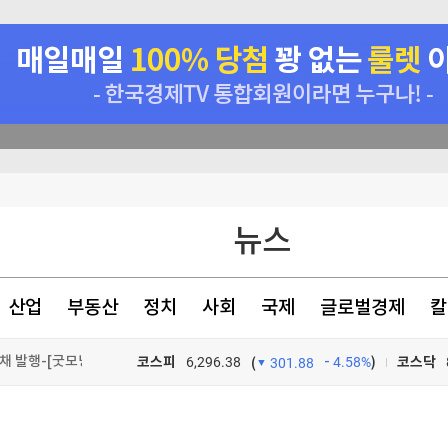
적 뇌물"
뉴스
정명령 서명(종합)
만원인데 '품절'
산업
부동산
정치
사회
국제
글로벌경제
칼
글로벌 AI 기업 자금조달 전략 주목...알파벳, 회사채 발행-[굿모닝 글로벌 이슈]
코스피
6,296.38
4.58%
)
코스닥
(
301.88
TV프로그램
와우