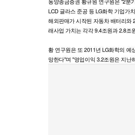
동양종금증권 황규원 연구원은 "2분기부
[할인50%] 한·미 투자 올인원 클래스
해외증시
LCD 글라스 준공 등 LG화학 기업가
해외판매가 시작된 자동차 배터리와 20
래사업 가치는 각각 9.4조원과 2.8
황 연구원은 또 2011년 LG화학의 예
망한다"며 "영업이익 3.2조원은 지난