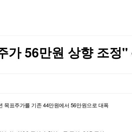
TV홈
무료방송
전체뉴스
적 뇌물"
증권
파트너스
경제
종목핫라인
추천 상
산업
적 뇌물"
경제
오늘의 
정치
생활경제
수익후기
국제
기업·CEO
이벤트
칼럼·연재
주가 56만원 상향 조정"
특집방송
전체 프로그램
채널/편성
지역별채널
년 목표주가를 기존 44만원에서 56만원으로 대폭
)
편성표