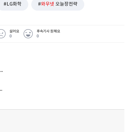
LG화학
와우넷
오늘장전략
싫어요
후속기사 원해요
0
0
 무슨 일
아내 가출하자 성매매女 불러 음주, 아들 살해한 30대
김원훈 주식 1억8천 올인했는데…현실은 '-2,400만원'
'비상'