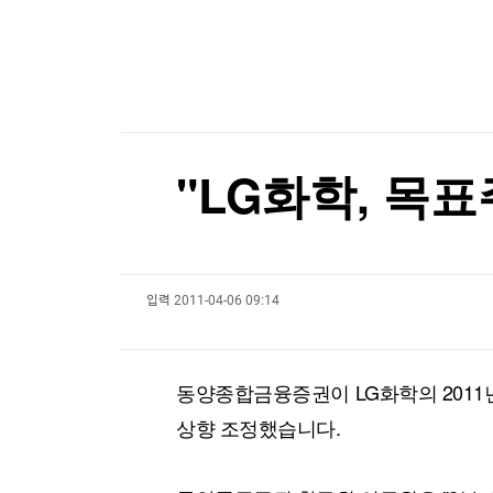
한국경제TV
뉴스홈
韓기업, 트럼프 측에 건넨 30억원...美민주 "잠재
머니팜 모닝라이브
증권
굿모닝 작전
금융
韓기업, 트럼프 측에 건넨 30억원...美민주 "잠재
오늘장 뭐사지?
부동산
[오후5시] 뉴스플러스
사회
온로드 (ON ROAD) 인사이트
글로벌경제
"LG화학, 목표
랭킹뉴스
입력
2011-04-06 09:14
미네르바아카데미
증권 데이터
스페셜강의
특징주 뉴스
동양종합금융증권이 LG화학의 2011
투자/재테크
매매신호 (랭킹100
부동산/세무
투자분석
상향 조정했습니다.
산업
국내증시
[모집-3기-] 돈버는 트레이딩 투자 북클럽
환율