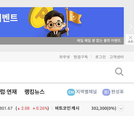
→ 온라인 투자교육은 미네르바아카데미 / minervaacademy.co.kr
비트코인
91,328,000
(
-0.56%
)
와우넷
한경구독
로그인
고객센터
이더리움
2,702,000
(
-0.45%
)
리플
1,471
(
-1.03%
)
럼·연재
랭킹뉴스
지역별채널
편성표
비트코인 캐시
302,300
(
0%
)
801.67
0.26%
)
이오스
896
(
-0.45%
)
(
2.08
비트코인 골드
1,313
(
-763.82%
)
넷
주식창