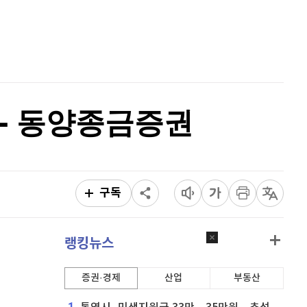
퀀텀
920
(
0%
)
홈
AI추천
이더리움 클래식
9,220
(
1.32%
)
품
마켓이슈
특징주
이벤트
비트코인
91,328,000
(
-0.56%
)
 - 동양종금증권
구독
랭킹뉴스
증권·경제
산업
부동산
1