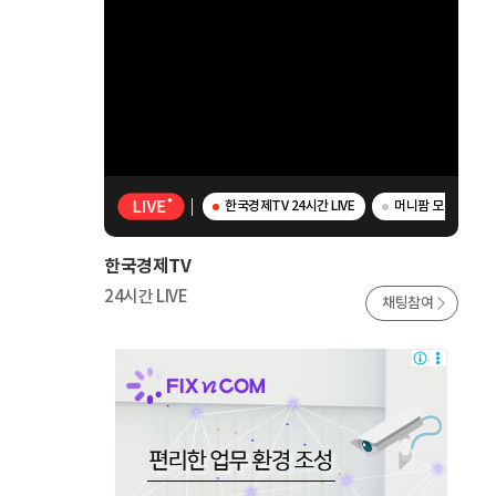
한국경제TV 24시간 LIVE
머니팜 모닝라이브 -
한국경제TV
24시간 LIVE
채팅참여