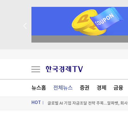
 꽝 없는 룰렛 이벤트
韓기업, 트럼프 측에 건넨 30억원...美민주 "잠재
'출생시민권 금지' 막힌 트럼프, 원정출산 차단 행
정국, 'ARMY' 타투한 손으로 샤넬 들었더니…68
뉴스홈
전체뉴스
증권
경제
금융
HOT
[포토+] 박정민, '멋짐 가득한 모습~'
"나야, '흑백요리사' 시즌3"
ON AIR
뉴스
[온에어] 머니플러스