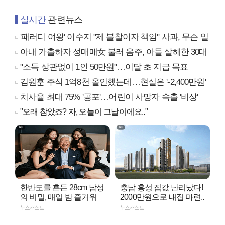
실시간
관련뉴스
'패러디 여왕' 이수지 "제 불찰이자 책임" 사과, 무슨 일
아내 가출하자 성매매女 불러 음주, 아들 살해한 30대
"소득 상관없이 1인 50만원"…이달 초 지급 목표
김원훈 주식 1억8천 올인했는데…현실은 '-2,400만원'
치사율 최대 75% '공포'…어린이 사망자 속출 '비상'
"오래 참았죠? 자, 오늘이 그날이에요.."
한반도를 흔든 28cm 남성
충남 홍성 집값 난리났다!
의 비밀, 매일 밤 즐거워
2000만원으로 내집 마련..
뉴스캐스트
뉴스캐스트