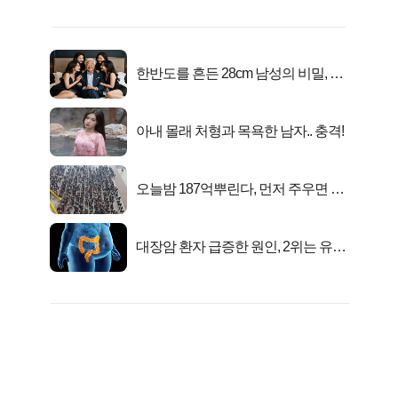
한반도를 흔든 28cm 남성의 비밀, 매
일 밤 즐거워
아내 몰래 처형과 목욕한 남자.. 충격!
오늘밤 187억뿌린다, 먼저 주우면 최
대1억..!
대장암 환자 급증한 원인, 2위는 유산
균 1위는OO..