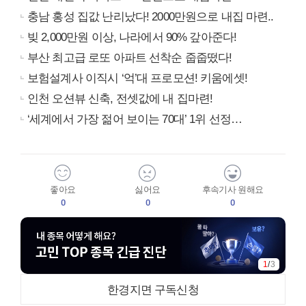
충남 홍성 집값 난리났다! 2000만원으로 내집 마련..
빚 2,000만원 이상, 나라에서 90% 갚아준다!
부산 최고급 로또 아파트 선착순 줍줍떴다!
보험설계사 이직시 ‘억’대 프로모션! 키움에셋!
인천 오션뷰 신축, 전셋값에 내 집마련!
‘세계에서 가장 젊어 보이는 70대’ 1위 선정…
좋아요
싫어요
후속기사 원해요
0
0
0
1
/
3
한경지면 구독신청