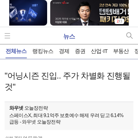
2
/
3
뉴스
홈
전체뉴스
랭킹뉴스
경제
증권
산업·IT
부동산
"어닝시즌 진입.. 주가 차별화 진행될
것"
와우넷
오늘장전략
스페이스X, 최대 9.1억주 보호예수 해제 우려 딛고 6.14%
급등 - 와우넷 오늘장전략