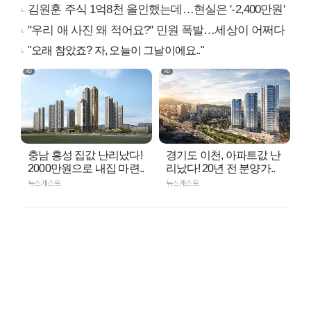
김원훈 주식 1억8천 올인했는데…현실은 '-2,400만원'
"우리 애 사진 왜 적어요?" 민원 폭발…세상이 어쩌다
"오래 참았죠? 자, 오늘이 그날이에요.."
충남 홍성 집값 난리났다!
경기도 이천, 아파트값 난
2000만원으로 내집 마련..
리났다! 20년 전 분양가..
뉴스캐스트
뉴스캐스트