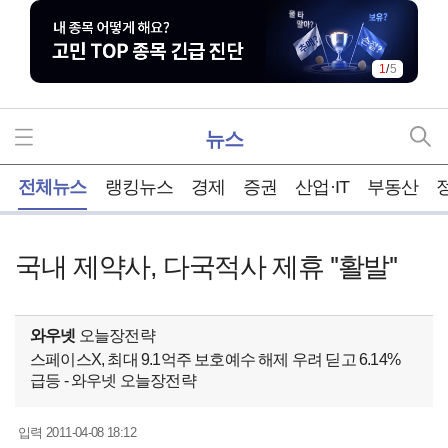
1
/
5
뉴스
홈
전체뉴스
랭킹뉴스
경제
증권
산업·IT
부동산
국내 제약사, 다국적사 제휴 ''활발''
와우넷
오늘장전략
스페이스X, 최대 9.1억주 보호예수 해제 우려 딛고 6.14%
급등 - 와우넷 오늘장전략
2011-04-08 18:12
입력