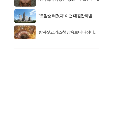
자의 진실
"로얄층 터졌다! 이천 대원칸타빌 잔
여세대 긴급 공개"
방귀잦고,가스참 장속보니 대장이아
니라..