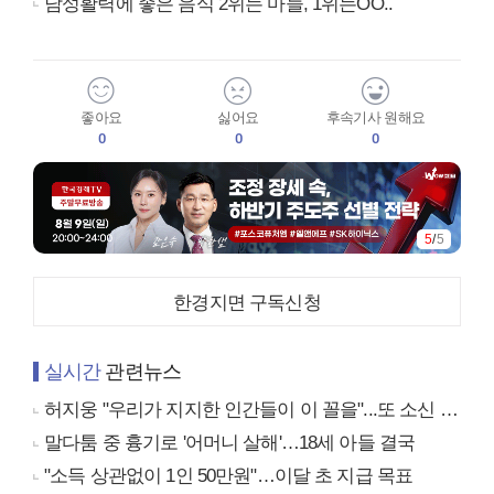
남성활력에 좋은 음식 2위는 마늘, 1위는OO..
좋아요
싫어요
후속기사 원해요
0
0
0
5
/
5
한경지면 구독신청
실시간
관련뉴스
허지웅 "우리가 지지한 인간들이 이 꼴을"...또 소신 발언
말다툼 중 흉기로 '어머니 살해'…18세 아들 결국
"소득 상관없이 1인 50만원"…이달 초 지급 목표