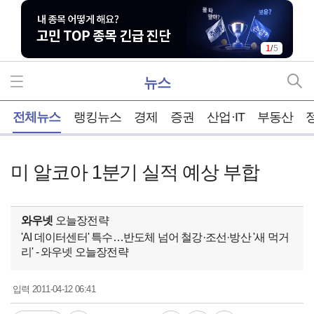
1
/
5
뉴스
홈
전체뉴스
랭킹뉴스
경제
증권
산업·IT
부동산
미 알코아 1분기 실적 예상 부합
와우넷
오늘장전략
'AI 데이터센터' 특수…반도체 넘어 철강·조선·방산 '새 먹거
리' - 와우넷 오늘장전략
2011-04-12 06:41
입력