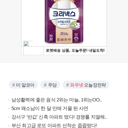
미 알코아
주당
와우넷
오늘장전략
남성활력에 좋은 음식 2위는 마늘, 1위는OO..
5cm 왜소남이 한 달 만에 거물 된 사연
강서구 ‘반값’ 신축 아파트 떴다! 경쟁률 치열해..
부산 최고급 로또 아파트 선착순 줍줍떴다!