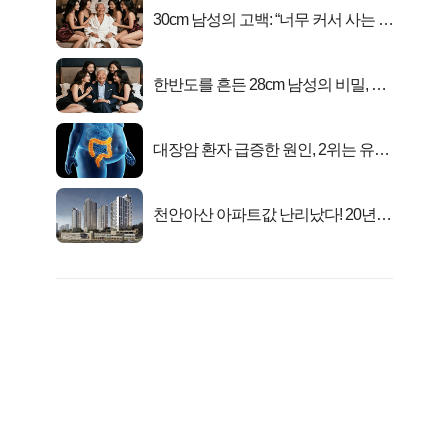
30cm 남성의 고백: “너무 커서 사는 게
행복해요”
한반도를 흔든 28cm 남성의 비밀, 매
일 밤 즐거워
대장암 환자 급증한 원인, 2위는 유산
균 1위는OO..
천안아산 아파트값 난리났다! 20년
전 분양가..