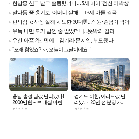
한밤중 신고 받고 출동했더니…5세 여아 '전신 타박상'
말다툼 중 흉기로 '어머니 살해'…18세 아들 결국
편의점 女사장 살해 시도한 30대男...직원·손님이 막아
유독 나만 모기 밥인 줄 알았더니...뜻밖의 결과
유산 아픔 2년 만에…김기리·문지인, 부모됐다
"오래 참았죠? 자, 오늘이 그날이에요.."
충남 홍성 집값 난리났다!
경기도 이천, 아파트값 난
2000만원으로 내집 마련..
리났다! 20년 전 분양가..
뉴스캐스트
뉴스캐스트