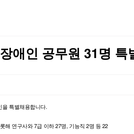
TV홈
무료방송
전체뉴스
련 제도 점검
증권
파트너스
경제
종목핫라인
추천 상
산업
경제
오늘의 
정치
생활경제
수익후기
국제
기업·CEO
이벤트
칼럼·연재
증장애인 공무원 31명
특집방송
로
전체 프로그램
로
채널/편성
지역별채널
인을 특별채용합니다.
)
편성표
해 연구사와 7급 이하 27명, 기능직 2명 등 22