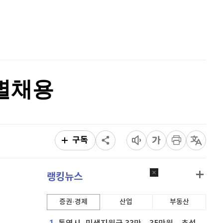
리플
1,454
(
0.69%
)
홈
AI추천
비트코인 캐시
304,000
(
0.56%
)
품
마켓이슈
특징주
이벤트
이오스
896
(
-0.45%
)
비트코인 골드
1,313
(
-763.82%
)
 특별채용
퀀텀
923
(
0.76%
)
이더리움 클래식
9,175
(
0.55%
)
비트코인
91,412,000
(
0.07%
)
구독
랭킹뉴스
증권·경제
산업
부동산
1