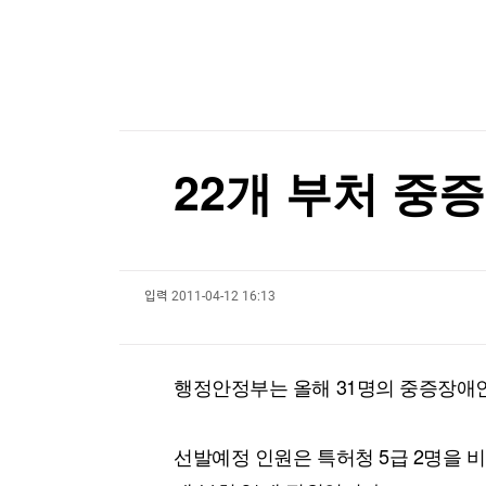
한국경제TV
뉴스홈
李 대통령 "결혼 불이익 사례 전수조사 지시"…관
머니팜 모닝라이브
증권
굿모닝 작전
금융
[포토+] 박정민, '멋짐 가득한 모습~'
오늘장 뭐사지?
부동산
"나야, '흑백요리사' 시즌3"
[오후5시] 뉴스플러스
사회
온로드 (ON ROAD) 인사이트
글로벌경제
[온에어] 건강매거진
22개 부처 중
랭킹뉴스
SKT 통신 AI 평가체계, 해외 연구 핵심 벤치마크
SKT 통신 AI 평가체계, 해외 연구 핵심 벤치마크
입력
2011-04-12 16:13
미네르바아카데미
증권 데이터
스페셜강의
특징주 뉴스
행정안정부는 올해 31명의 중증장애
투자/재테크
매매신호 (랭킹100
부동산/세무
투자분석
산업
국내증시
선발예정 인원은 특허청 5급 2명을 비롯
[모집-3기-] 돈버는 트레이딩 투자 북클럽
환율