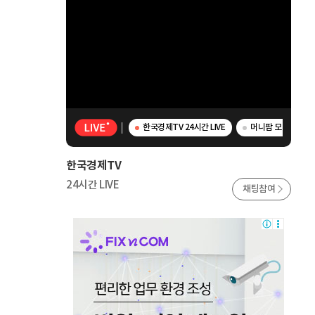
한국경제TV 24시간 LIVE
머니팜 모닝라이브 
한국경제TV
24시간 LIVE
채팅참여