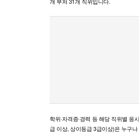
개 부처 31개 직위입니다.
[할인50%] 한·미 투자 올인원 클래스
해외증시
학위·자격증·경력 등 해당 직위별 응
급 이상, 상이등급 3급이상)은 누구나