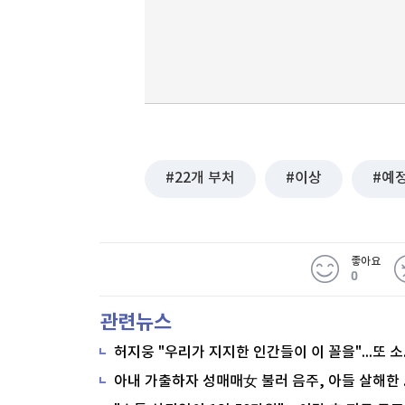
22개 부처
이상
예
좋아요
0
관련뉴스