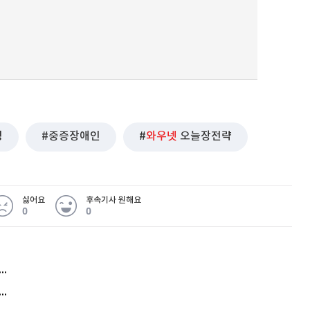
퀀텀
이더리움 클래식
9
정
중증장애인
와우넷
오늘장전략
싫어요
후속기사 원해요
0
0
허지웅 "우리가 지지한 인간들이 이 꼴을"...또 소신 발언
아내 가출하자 성매매女 불러 음주, 아들 살해한 30대