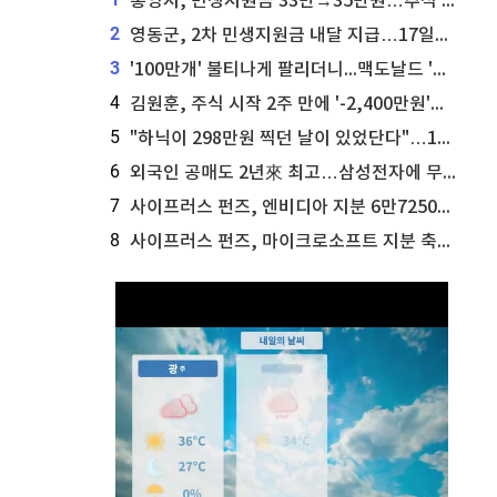
통영시, 민생지원금 33만→35만원…추석 전 푼다
2
영동군, 2차 민생지원금 내달 지급…17일부터 신청 접수
3
'100만개' 불티나게 팔리더니...맥도날드 '충주찰옥수수버거' 돌연 판매 종료
4
김원훈, 주식 시작 2주 만에 '-2,400만원'…"차 한 대 값 날렸다"
5
"하닉이 298만원 찍던 날이 있었단다"…100만 클릭 '전래동화' 정체
6
외국인 공매도 2년來 최고…삼성전자에 무슨일이 [B급기자의 B급리포트]
7
사이프러스 펀즈, 엔비디아 지분 6만7250주 매각
8
사이프러스 펀즈, 마이크로소프트 지분 축소...3만3천 주 매각