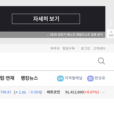
→ 2026 상반기 베스트 애널리스트 업종 분석
와우넷
한경구독
로그인
고객센터
럼·연재
랭킹뉴스
지역별채널
편성표
798.81
0.36%
)
비트코인
91,412,000
(
0.07%
)
(
2.86
이더리움
2,697,000
(
0.19%
)
넷
주식창