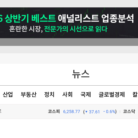
뉴스
산업
부동산
정치
사회
국제
글로벌경제
칼
로
코스피
6,258.77
0.6%
)
코스닥
(
37.61
양보로 신생아 살렸다
TV프로그램
와우
"기아차가 우리 목숨 구했다"… '굿 윌 헌팅' 배우 살린 차량 정체 [글로벌 pick]