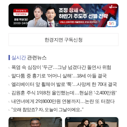
5
/
5
한경지면 구독신청
실시간
관련뉴스
폭염 속 심장이 '두근'…그냥 넘겼다간 돌연사 위험
말다툼 중 흉기로 '어머니 살해'…18세 아들 결국
엘리베이터 앞 휠체어 발로 '툭'…사망케 한 70대 결국
김원훈 주식 1억8천 올인했는데…현실은 '-2,400만원'
내연녀에게 2억8000만원 연봉까지…논란 또 터졌다
"오래 참았죠? 자, 오늘이 그날이에요.."