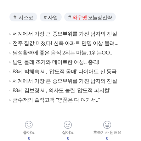
시스코
사업
와우넷
오늘장전략
세계에서 가장 큰 중요부위를 가진 남자의 진실
전주 집값 미쳤다! 신축 아파트 만명 이상 몰려...
남성활력에 좋은 음식 2위는 마늘, 1위는OO..
남편 몰래 조카와 데이트한 여성.. 충격!
83세 박혜숙 씨, ‘압도적 몸매’ 다이어트 신 등극
세계에서 가장 큰 중요부위를 가진 남자의 진실
83세 김보경 씨, 의사도 놀란 ‘압도적 피지컬’
금수저의 솔직고백 "명품은 다 여기서.."
좋아요
싫어요
후속기사 원해요
0
0
0