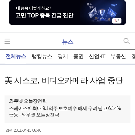
1
/
5
뉴스
홈
전체뉴스
랭킹뉴스
경제
증권
산업·IT
부동산
美 시스코, 비디오카메라 사업 중단
와우넷
오늘장전략
스페이스X, 최대 9.1억주 보호예수 해제 우려 딛고 6.14%
급등 - 와우넷 오늘장전략
2011-04-13 06:46
입력