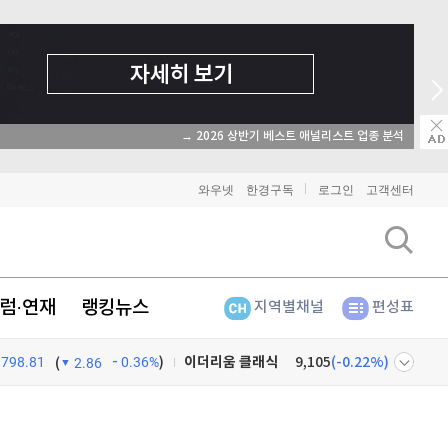
→ 2026 상반기 베스트 애널리스트 업종 분석
와우넷
한경구독
로그인
고객센터
럼·연재
랭킹뉴스
지역별채널
편성표
798.81
0.36%
)
비트코인
91,332,000
(
-0.02%
)
(
2.86
이더리움
2,695,000
(
0.11%
)
넷
주식창