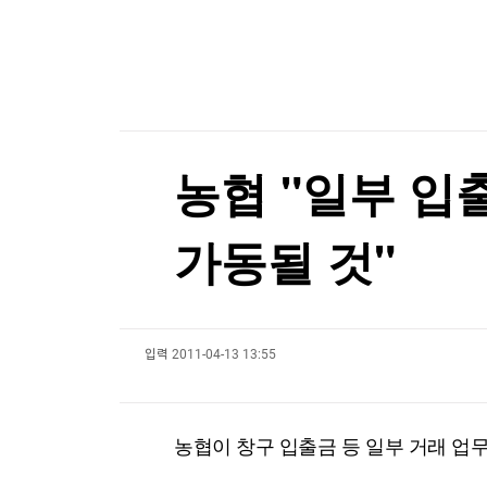
한국경제TV
뉴스홈
[금주핫템] 룰루레몬 '패스트 앤 프리'·노스페이스
머니팜 모닝라이브
증권
굿모닝 작전
금융
오늘장 뭐사지?
부동산
[오후5시] 뉴스플러스
사회
온로드 (ON ROAD) 인사이트
글로벌경제
농협 "일부 입
랭킹뉴스
가동될 것"
미네르바아카데미
증권 데이터
입력
2011-04-13 13:55
스페셜강의
특징주 뉴스
투자/재테크
매매신호 (랭킹100
부동산/세무
투자분석
농협이 창구 입출금 등 일부 거래 업무
산업
국내증시
[모집-3기-] 돈버는 트레이딩 투자 북클럽
환율