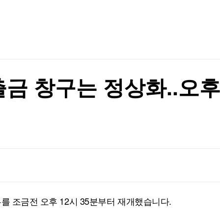
TV홈
무료방송
전체뉴스
 '액세서리 컬렉션'
증권
파트너스
경제
종목핫라인
추천 상
산업
경제
오늘의 
정치
생활경제
수익후기
국제
기업·CEO
이벤트
칼럼·연재
출금 창구는 정상화..오후
특집방송
전체 프로그램
채널/편성
지역별채널
)
편성표
를 조금전 오후 12시 35분부터 재개했습니다.