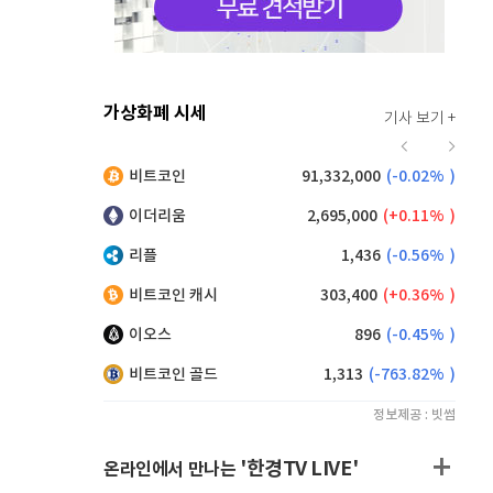
가상화폐 시세
기사 보기 +
915
(
-0.11%
)
비트코인
91,332,000
(
-0.02%
)
,105
(
-0.22%
)
이더리움
2,695,000
(
0.11%
)
리플
1,436
(
-0.56%
)
비트코인 캐시
303,400
(
0.36%
)
이오스
896
(
-0.45%
)
비트코인 골드
1,313
(
-763.82%
)
정보제공 : 빗썸
'한경TV LIVE'
온라인에서 만나는