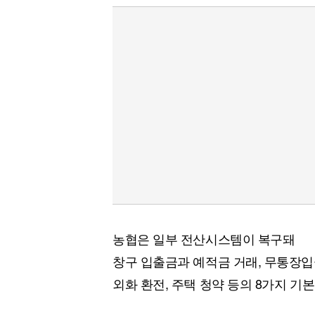
[할인50%] 한·미 투자 올인원 클래스
해외증시
농협은 일부 전산시스템이 복구돼
창구 입출금과 예적금 거래, 무통장입
외화 환전, 주택 청약 등의 8가지 