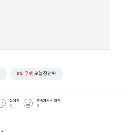
협
와우넷
오늘장전략
싫어요
후속기사 원해요
0
0
허지웅 "우리가 지지한 인간들이 이 꼴을"...또 소신 발언