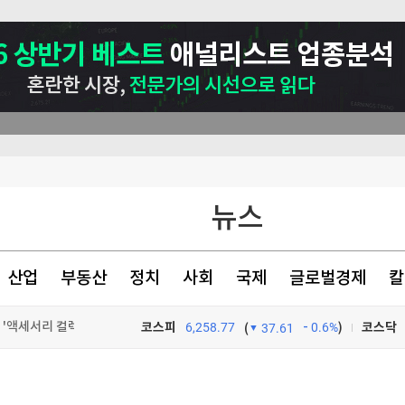
 '액세서리 컬렉션'
왕뚜껑 한정판'
뉴스
알뜰 쇼핑·이색 팝업 풍성
럼프의 청구서
산업
부동산
정치
사회
국제
글로벌경제
칼
코스피
6,258.77
0.6%
)
코스닥
(
37.61
TV프로그램
와우
 '액세서리 컬렉션'