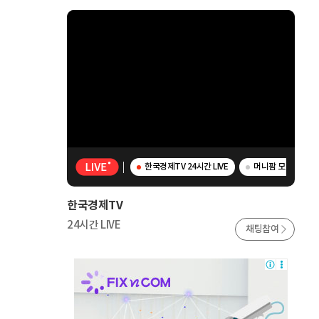
한국경제TV 24시간 LIVE
머니팜 모닝라이브 
한국경제TV
24시간 LIVE
채팅참여