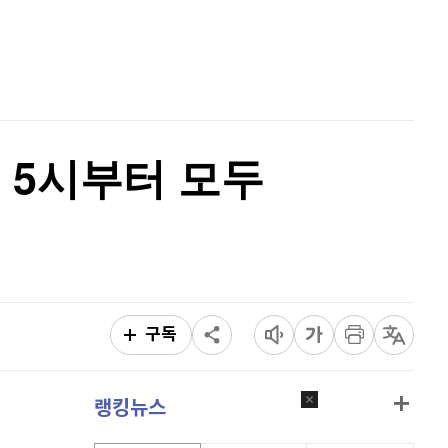
리플
1,436
(
-0.56%
)
홈
AI추천
비트코인 캐시
303,400
(
0.36%
)
품
마켓이슈
특징주
이벤트
이오스
896
(
-0.45%
)
비트코인 골드
1,313
(
-763.82%
)
 5시부터 모두
퀀텀
915
(
-0.11%
)
이더리움 클래식
9,105
(
-0.22%
)
비트코인
91,332,000
(
-0.02%
)
구독
랭킹뉴스