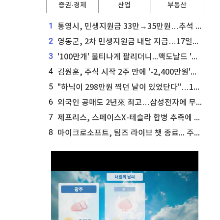
증권·경제
산업
부동산
1
통영시, 민생지원금 33만→35만원…추석 전 푼다
2
영동군, 2차 민생지원금 내달 지급…17일부터 신청 접수
3
'100만개' 불티나게 팔리더니...맥도날드 '충주찰옥수수버거' 돌연 판매 종료
4
김원훈, 주식 시작 2주 만에 '-2,400만원'…"차 한 대 값 날렸다"
5
"하닉이 298만원 찍던 날이 있었단다"…100만 클릭 '전래동화' 정체
6
외국인 공매도 2년來 최고…삼성전자에 무슨일이 [B급기자의 B급리포트]
7
제프리스, 스페이스X-테슬라 합병 추측에 대한 트래커 주식 가능성 분석
8
마이크로소프트, 팀즈 라이브 챗 종료... 주가는 상승세