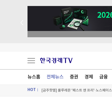
[금주핫템] 룰루레몬 '패스트 앤 프리'·노스페이스
[신상잇슈] 오뚜기 '제주 드립 커피'·팔도-엔씨 '
[이번주뭘살까] 폭염 피하는 '몰캉스' 어때요?…
中 폴리실리콘 값 4배로…"미국서 만들라"는 트
뉴스홈
전체뉴스
증권
경제
금융
[포토+] 박정민, '멋짐 가득한 모습~'
HOT
"나야, '흑백요리사' 시즌3"
[온에어] 국고처 2부
ON AIR
뉴스
[금주핫템] 룰루레몬 '패스트 앤 프리'·노스페이스