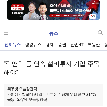
5
/
5
뉴스
홈
전체뉴스
랭킹뉴스
경제
증권
산업·IT
부동산
"락앤락 등 연속 설비투자 기업 주목
해야"
와우넷
오늘장전략
스페이스X, 최대 9.1억주 보호예수 해제 우려 딛고 6.14%
급등 - 와우넷 오늘장전략