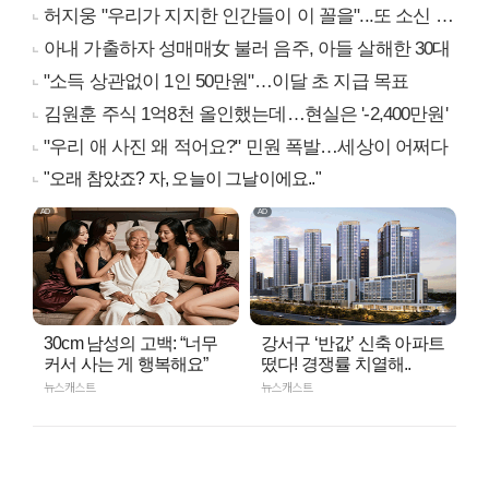
허지웅 "우리가 지지한 인간들이 이 꼴을"...또 소신 발언
아내 가출하자 성매매女 불러 음주, 아들 살해한 30대
"소득 상관없이 1인 50만원"…이달 초 지급 목표
김원훈 주식 1억8천 올인했는데…현실은 '-2,400만원'
"우리 애 사진 왜 적어요?" 민원 폭발…세상이 어쩌다
"오래 참았죠? 자, 오늘이 그날이에요.."
30cm 남성의 고백: “너무
강서구 ‘반값’ 신축 아파트
커서 사는 게 행복해요”
떴다! 경쟁률 치열해..
뉴스캐스트
뉴스캐스트