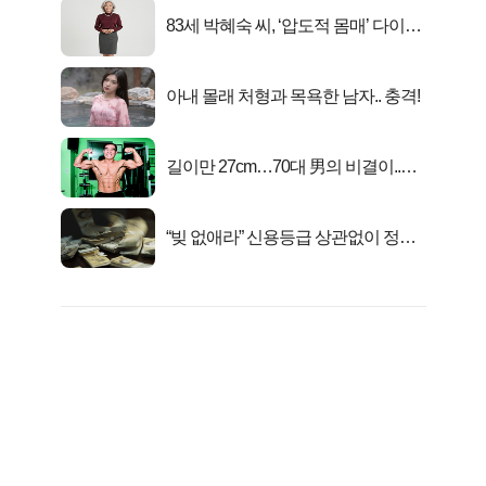
83세 박혜숙 씨, ‘압도적 몸매’ 다이어
트 신 등극
아내 몰래 처형과 목욕한 남자.. 충격!
길이만 27cm…70대 男의 비결이..충
격!
“빚 없애라” 신용등급 상관없이 정부
서 2억지원!