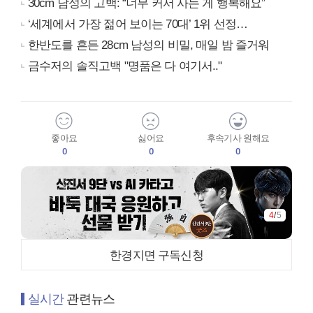
30cm 남성의 고백: “너무 커서 사는 게 행복해요”
‘세계에서 가장 젊어 보이는 70대’ 1위 선정…
한반도를 흔든 28cm 남성의 비밀, 매일 밤 즐거워
금수저의 솔직고백 "명품은 다 여기서.."
좋아요
싫어요
후속기사 원해요
0
0
0
4
/
5
한경지면 구독신청
실시간
관련뉴스