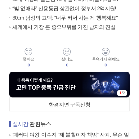
“빚 없애라” 신용등급 상관없이 정부서 2억지원!
30cm 남성의 고백: “너무 커서 사는 게 행복해요”
세계에서 가장 큰 중요부위를 가진 남자의 진실
좋아요
싫어요
후속기사 원해요
0
0
0
1
/
2
한경지면 구독신청
실시간
관련뉴스
'패러디 여왕' 이수지 "제 불찰이자 책임" 사과, 무슨 일