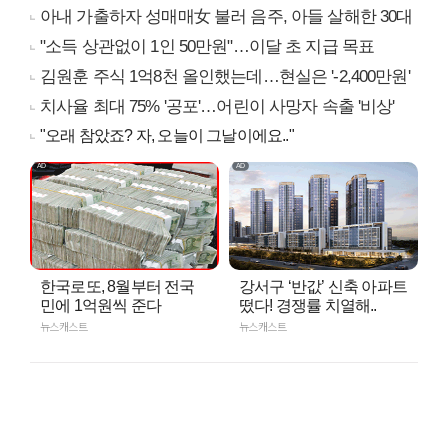
아내 가출하자 성매매女 불러 음주, 아들 살해한 30대
"소득 상관없이 1인 50만원"…이달 초 지급 목표
김원훈 주식 1억8천 올인했는데…현실은 '-2,400만원'
치사율 최대 75% '공포'…어린이 사망자 속출 '비상'
"오래 참았죠? 자, 오늘이 그날이에요.."
한국로또, 8월부터 전국
강서구 ‘반값’ 신축 아파트
민에 1억원씩 준다
떴다! 경쟁률 치열해..
뉴스캐스트
뉴스캐스트