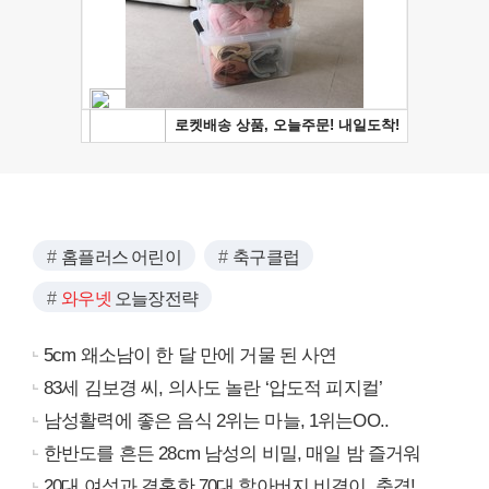
홈플러스 어린이
축구클럽
와우넷
오늘장전략
5cm 왜소남이 한 달 만에 거물 된 사연
83세 김보경 씨, 의사도 놀란 ‘압도적 피지컬’
남성활력에 좋은 음식 2위는 마늘, 1위는OO..
한반도를 흔든 28cm 남성의 비밀, 매일 밤 즐거워
20대 여성과 결혼한 70대 할아버지 비결이..충격!