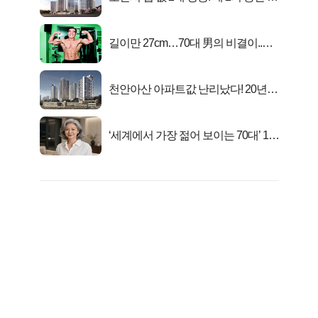
화..
길이만 27cm…70대 男의 비결이..충
격!
천안아산 아파트값 난리났다! 20년
전 분양가..
‘세계에서 가장 젊어 보이는 70대’ 1위
선정…