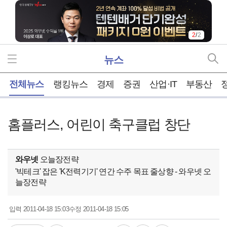
1
/
2
뉴스
홈
전체뉴스
랭킹뉴스
경제
증권
산업·IT
부동산
홈플러스, 어린이 축구클럽 창단
와우넷
오늘장전략
'빅테크' 잡은 'K전력기기' 연간 수주 목표 줄상향 - 와우넷 오
늘장전략
2011-04-18 15:03
2011-04-18 15:05
입력
수정