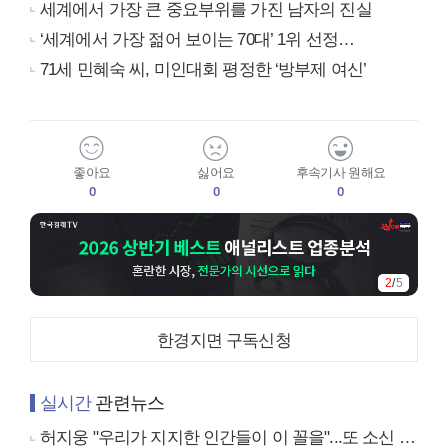
세계에서 가장 큰 중요부위를 가진 남자의 진실
‘세계에서 가장 젊어 보이는 70대’ 1위 선정…
71세 민혜숙 씨, 미인대회 평정한 ‘방부제 여신’
좋아요
싫어요
후속기사 원해요
0
0
0
2
/
5
한경지면 구독신청
실시간
관련뉴스
허지웅 "우리가 지지한 인간들이 이 꼴을"...또 소신 발언