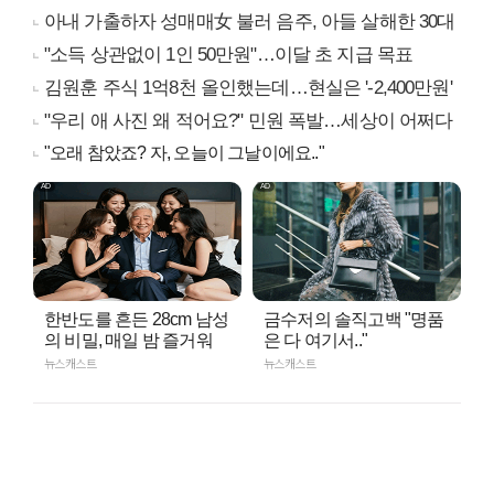
아내 가출하자 성매매女 불러 음주, 아들 살해한 30대
"소득 상관없이 1인 50만원"…이달 초 지급 목표
김원훈 주식 1억8천 올인했는데…현실은 '-2,400만원'
"우리 애 사진 왜 적어요?" 민원 폭발…세상이 어쩌다
"오래 참았죠? 자, 오늘이 그날이에요.."
한반도를 흔든 28cm 남성
금수저의 솔직고백 "명품
의 비밀, 매일 밤 즐거워
은 다 여기서.."
뉴스캐스트
뉴스캐스트