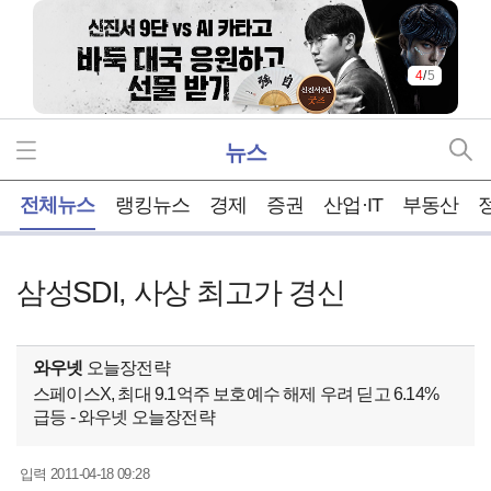
4
/
5
뉴스
홈
전체뉴스
랭킹뉴스
경제
증권
산업·IT
부동산
삼성SDI, 사상 최고가 경신
와우넷
오늘장전략
스페이스X, 최대 9.1억주 보호예수 해제 우려 딛고 6.14%
급등 - 와우넷 오늘장전략
2011-04-18 09:28
입력