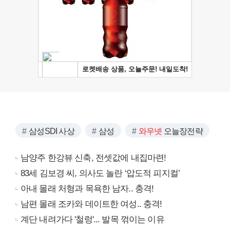
삼성SDI 사상
삼성
와우넷
오늘장전략
남양주 한강뷰 신축, 전셋값에 내집마련!
83세 김보경 씨, 의사도 놀란 ‘압도적 피지컬’
아내 몰래 처형과 목욕한 남자.. 충격!
남편 몰래 조카와 데이트한 여성.. 충격!
계단 내려가다 '철렁'... 발목 꺾이는 이유