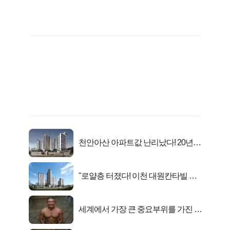
천안아산 아파트값 난리났다! 20년
전 분양가..
"로얄층 터졌다! 이천 대원칸타빌 잔
여세대 긴급 공개"
세계에서 가장 큰 중요부위를 가진 남
자의 진실