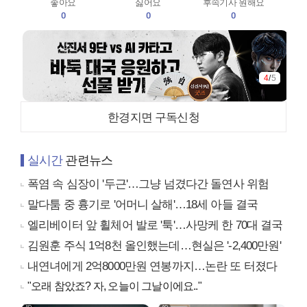
좋아요
싫어요
후속기사 원해요
0
0
0
4
/
5
한경지면 구독신청
실시간
관련뉴스
폭염 속 심장이 '두근'…그냥 넘겼다간 돌연사 위험
말다툼 중 흉기로 '어머니 살해'…18세 아들 결국
엘리베이터 앞 휠체어 발로 '툭'…사망케 한 70대 결국
김원훈 주식 1억8천 올인했는데…현실은 '-2,400만원'
내연녀에게 2억8000만원 연봉까지…논란 또 터졌다
"오래 참았죠? 자, 오늘이 그날이에요.."