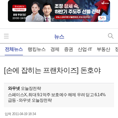
5
/
5
뉴스
홈
전체뉴스
랭킹뉴스
경제
증권
산업·IT
부동산
[손에 잡히는 프랜차이즈] 돈호야
와우넷
오늘장전략
스페이스X, 최대 9.1억주 보호예수 해제 우려 딛고 6.14%
급등 - 와우넷 오늘장전략
2011-04-19 18:34
입력