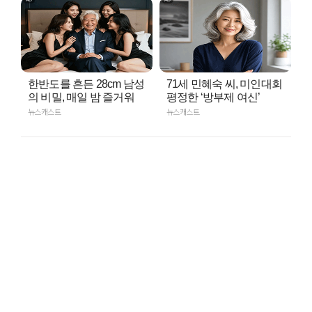
한반도를 흔든 28cm 남성
71세 민혜숙 씨, 미인대회
의 비밀, 매일 밤 즐거워
평정한 ‘방부제 여신’
뉴스캐스트
뉴스캐스트