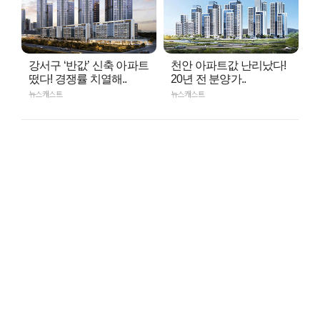
강서구 ‘반값’ 신축 아파트
천안 아파트값 난리났다!
떴다! 경쟁률 치열해..
20년 전 분양가..
뉴스캐스트
뉴스캐스트