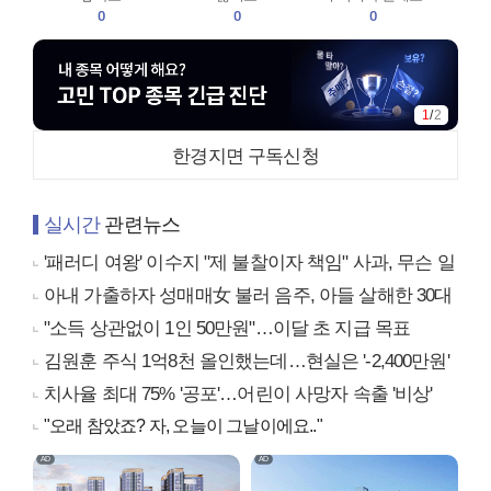
0
0
0
1
/
2
한경지면 구독신청
실시간
관련뉴스
'패러디 여왕' 이수지 "제 불찰이자 책임" 사과, 무슨 일
아내 가출하자 성매매女 불러 음주, 아들 살해한 30대
"소득 상관없이 1인 50만원"…이달 초 지급 목표
김원훈 주식 1억8천 올인했는데…현실은 '-2,400만원'
치사율 최대 75% '공포'…어린이 사망자 속출 '비상'
"오래 참았죠? 자, 오늘이 그날이에요.."