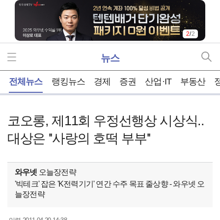
2
/
2
뉴스
홈
전체뉴스
랭킹뉴스
경제
증권
산업·IT
부동산
코오롱, 제11회 우정선행상 시상식..
대상은 ''사랑의 호떡 부부''
와우넷
오늘장전략
'빅테크' 잡은 'K전력기기' 연간 수주 목표 줄상향 - 와우넷 오
늘장전략