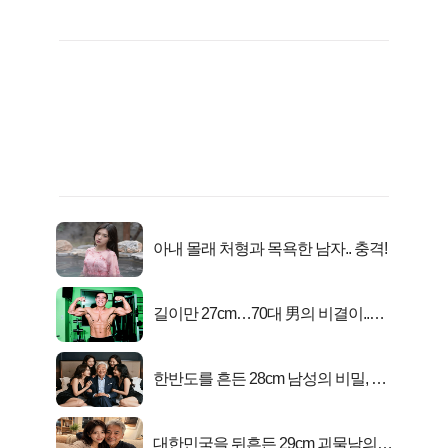
아내 몰래 처형과 목욕한 남자.. 충격!
길이만 27cm…70대 男의 비결이..충
격!
한반도를 흔든 28cm 남성의 비밀, 매
일 밤 즐거워
대한민국을 뒤흔든 29cm 괴물남의