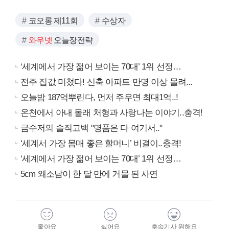
코오롱 제11회
수상자
와우넷
오늘장전략
‘세계에서 가장 젊어 보이는 70대’ 1위 선정…
전주 집값 미쳤다! 신축 아파트 만명 이상 몰려...
오늘밤 187억뿌린다, 먼저 주우면 최대1억..!
온천에서 아내 몰래 처형과 사랑나눈 이야기..충격!
금수저의 솔직고백 "명품은 다 여기서.."
‘세계서 가장 몸매 좋은 할머니’ 비결이..충격!
‘세계에서 가장 젊어 보이는 70대’ 1위 선정…
5cm 왜소남이 한 달 만에 거물 된 사연
좋아요
싫어요
후속기사 원해요