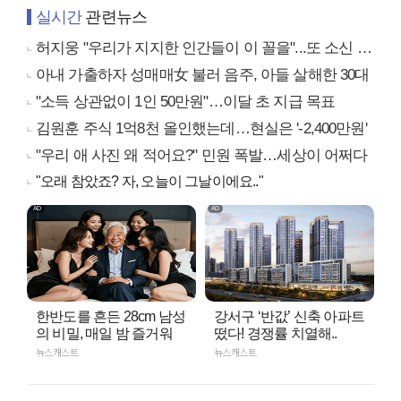
실시간
관련뉴스
허지웅 "우리가 지지한 인간들이 이 꼴을"...또 소신 발언
아내 가출하자 성매매女 불러 음주, 아들 살해한 30대
"소득 상관없이 1인 50만원"…이달 초 지급 목표
김원훈 주식 1억8천 올인했는데…현실은 '-2,400만원'
"우리 애 사진 왜 적어요?" 민원 폭발…세상이 어쩌다
"오래 참았죠? 자, 오늘이 그날이에요.."
한반도를 흔든 28cm 남성
강서구 ‘반값’ 신축 아파트
의 비밀, 매일 밤 즐거워
떴다! 경쟁률 치열해..
뉴스캐스트
뉴스캐스트