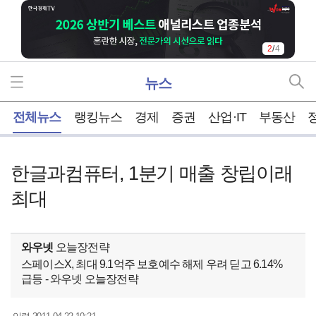
2
/
4
뉴스
홈
전체뉴스
랭킹뉴스
경제
증권
산업·IT
부동산
한글과컴퓨터, 1분기 매출 창립이래
최대
와우넷
오늘장전략
스페이스X, 최대 9.1억주 보호예수 해제 우려 딛고 6.14%
급등 - 와우넷 오늘장전략