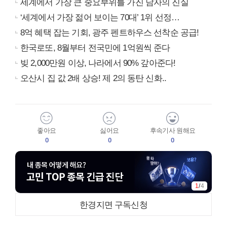
세계에서 가장 큰 중요부위를 가진 남자의 진실
‘세계에서 가장 젊어 보이는 70대’ 1위 선정…
8억 혜택 잡는 기회, 광주 펜트하우스 선착순 공급!
한국로또, 8월부터 전국민에 1억원씩 준다
빚 2,000만원 이상, 나라에서 90% 갚아준다!
오산시 집 값 2배 상승! 제 2의 동탄 신화..
좋아요
싫어요
후속기사 원해요
0
0
0
1
/
4
한경지면 구독신청