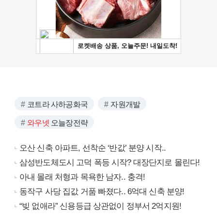
코트라 사하공화국
자원개발
와우넷
오늘장전략
오산 신축 아파트, 선착순 ‘반값’ 분양 시작..
삼성반도체도시 고덕 폭등 시작? 대장단지로 몰린다!
아내 몰래 처형과 목욕한 남자.. 충격!
동작구 사당 집값 거품 빠졌다.. 6억대 신축 분양!
“빚 없애라” 신용등급 상관없이 정부서 2억지원!