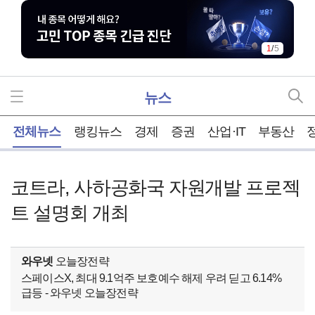
1
/
5
뉴스
홈
전체뉴스
랭킹뉴스
경제
증권
산업·IT
부동산
코트라, 사하공화국 자원개발 프로젝
트 설명회 개최
와우넷
오늘장전략
스페이스X, 최대 9.1억주 보호예수 해제 우려 딛고 6.14%
급등 - 와우넷 오늘장전략