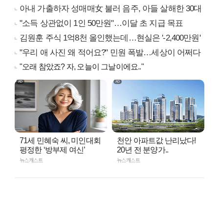
아내 가출하자 성매매女 불러 음주, 아들 살해한 30대
"소득 상관없이 1인 50만원"…이달 초 지급 목표
김원훈 주식 1억8천 올인했는데…현실은 '-2,400만원'
"우리 애 사진 왜 적어요?" 민원 폭발…세상이 어쩌다
"오래 참았죠? 자, 오늘이 그날이에요.."
71세 민혜숙 씨, 미인대회
천안 아파트값 난리났다!
평정한 ‘방부제 여신’
20년 전 분양가..
뉴스캐스트
뉴스캐스트