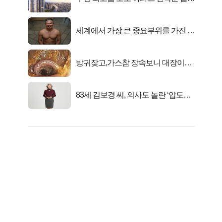
떴다!
세계에서 가장 큰 중요부위를 가진 남
자의 진실
방귀잦고,가스참 장속보니 대장이아
니라..
83세 김보경 씨, 의사도 놀란 ‘압도적
피지컬’